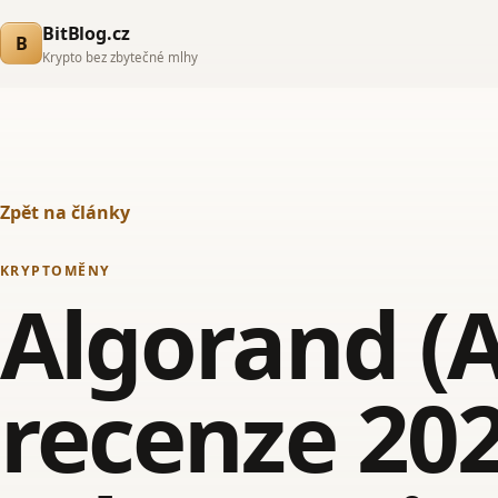
BitBlog.cz
B
Krypto bez zbytečné mlhy
Zpět na články
KRYPTOMĚNY
Algorand (
recenze 202