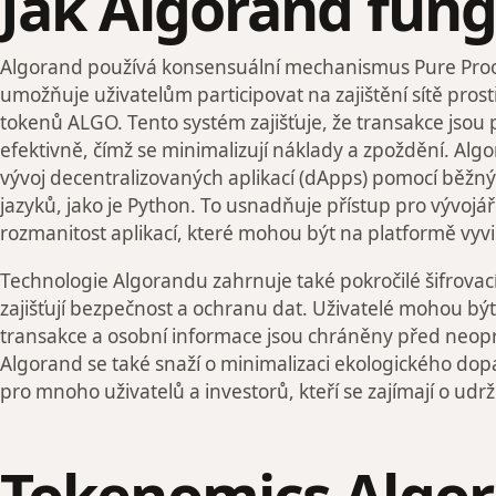
Jak Algorand fung
Algorand používá konsensuální mechanismus Pure Proof
umožňuje uživatelům participovat na zajištění sítě pros
tokenů ALGO. Tento systém zajišťuje, že transakce jsou 
efektivně, čímž se minimalizují náklady a zpoždění. Al
vývoj decentralizovaných aplikací (dApps) pomocí běž
jazyků, jako je Python. To usnadňuje přístup pro vývojář
rozmanitost aplikací, které mohou být na platformě vyvi
Technologie Algorandu zahrnuje také pokročilé šifrovac
zajišťují bezpečnost a ochranu dat. Uživatelé mohou být k
transakce a osobní informace jsou chráněny před neo
Algorand se také snaží o minimalizaci ekologického dopa
pro mnoho uživatelů a investorů, kteří se zajímají o udrž
Tokenomics Algo