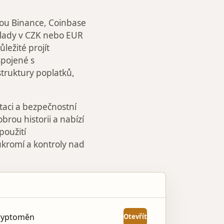
sou Binance, Coinbase
vklady v CZK nebo EUR
ležité projít
spojené s
truktury poplatků,
taci a bezpečnostní
brou historii a nabízí
použití
ukromí a kontroly nad
AKCE
kryptoměn
Otevřít