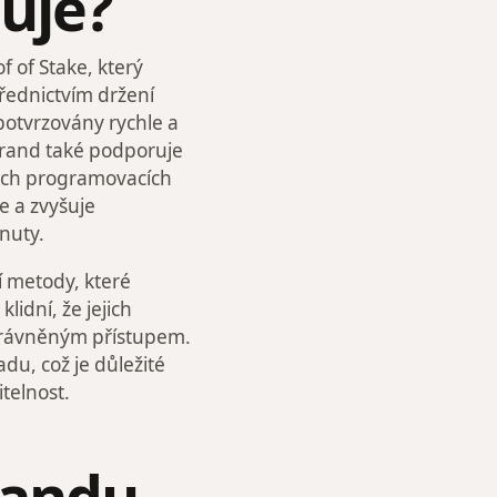
uje?
 of Stake, který
třednictvím držení
potvrzovány rychle a
gorand také podporuje
ných programovacích
e a zvyšuje
nuty.
í metody, které
lidní, že jejich
právněným přístupem.
du, což je důležité
itelnost.
randu