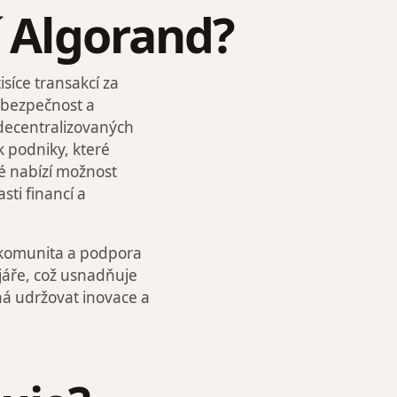
í Algorand?
síce transakcí za
o bezpečnost a
j decentralizovaných
ak podniky, které
ké nabízí možnost
sti financí a
 komunita a podpora
ojáře, což usnadňuje
há udržovat inovace a