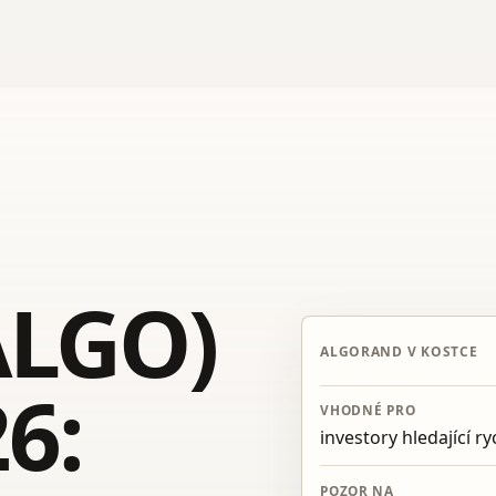
ALGO)
ALGORAND V KOSTCE
6:
VHODNÉ PRO
investory hledající r
POZOR NA