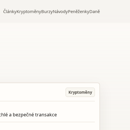
Články
Kryptoměny
Burzy
Návody
Peněženky
Daně
Kryptoměny
ychlé a bezpečné transakce