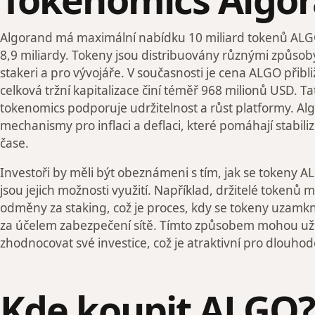
Algorand má maximální nabídku 10 miliard tokenů ALGO
8,9 miliardy. Tokeny jsou distribuovány různými způso
stakeri a pro vývojáře. V současnosti je cena ALGO přib
celková tržní kapitalizace činí téměř 968 milionů USD. Ta
tokenomics podporuje udržitelnost a růst platformy. Al
mechanismy pro inflaci a deflaci, které pomáhají stabili
čase.
Investoři by měli být obeznámeni s tím, jak se tokeny AL
jsou jejich možnosti využití. Například, držitelé tokenů 
odměny za staking, což je proces, kdy se tokeny uzamk
za účelem zabezpečení sítě. Tímto způsobem mohou uži
zhodnocovat své investice, což je atraktivní pro dlouhod
Kde koupit ALGO?