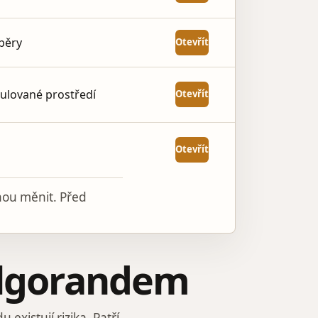
ýběry
Otevřít
ulované prostředí
Otevřít
Otevřít
hou měnit. Před
 Algorandem
existují rizika. Patří