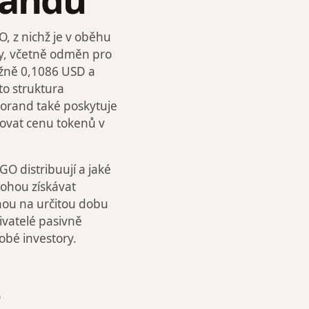
, z nichž je v oběhu
by, včetně odměn pro
ližně 0,1086 USD a
to struktura
gorand také poskytuje
zovat cenu tokenů v
GO distribuují a jaké
mohou získávat
nou na určitou dobu
vatelé pasivně
obé investory.