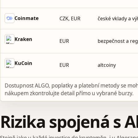
Coinmate
CZK, EUR
české vklady a v
Kraken
EUR
bezpečnost a reg
KuCoin
EUR
altcoiny
Dostupnost ALGO, poplatky a platební metody se mo
nákupem zkontrolujte detail přímo u vybrané burzy.
Rizika spojená s
Stejně jako u každé investice do kryptoměn, i u Algorandu 