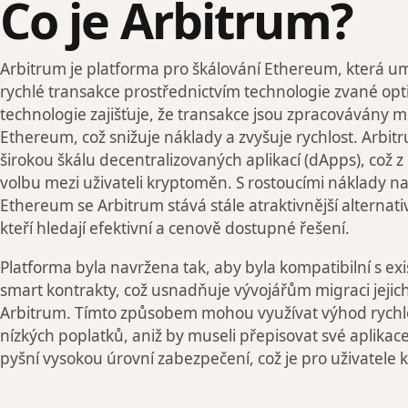
Co je Arbitrum?
Arbitrum je platforma pro škálování Ethereum, která u
rychlé transakce prostřednictvím technologie zvané optim
technologie zajišťuje, že transakce jsou zpracovávány 
Ethereum, což snižuje náklady a zvyšuje rychlost. Arbi
širokou škálu decentralizovaných aplikací (dApps), což z 
volbu mezi uživateli kryptoměn. S rostoucími náklady n
Ethereum se Arbitrum stává stále atraktivnější alternati
kteří hledají efektivní a cenově dostupné řešení.
Platforma byla navržena tak, aby byla kompatibilní s ex
smart kontrakty, což usnadňuje vývojářům migraci jejic
Arbitrum. Tímto způsobem mohou využívat výhod rychl
nízkých poplatků, aniž by museli přepisovat své aplikac
pyšní vysokou úrovní zabezpečení, což je pro uživatele k