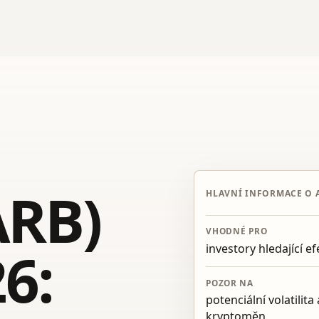
ARB)
HLAVNÍ INFORMACE O 
VHODNÉ PRO
6:
investory hledající e
POZOR NA
potenciální volatilit
kryptoměn