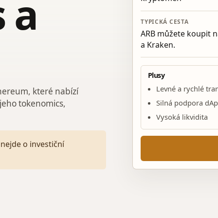
 a
TYPICKÁ CESTA
ARB můžete koupit n
a Kraken.
Plusy
Levné a rychlé tra
hereum, které nabízí
Silná podpora dA
 jeho tokenomics,
Vysoká likvidita
nejde o investiční