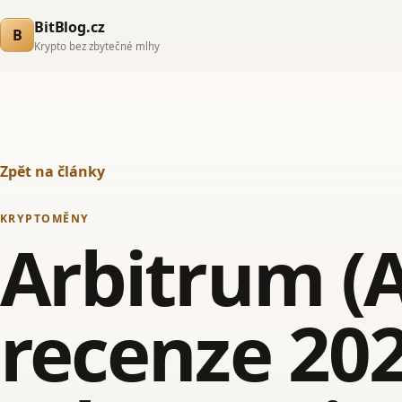
BitBlog.cz
B
Krypto bez zbytečné mlhy
Zpět na články
KRYPTOMĚNY
Arbitrum (
recenze 202