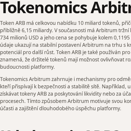
Tokenomics Arbi
Token ARB má celkovou nabídku 10 miliard tokenů, při
přibližně 6,15 miliardy. V současnosti má Arbitrum tržní k
734 milionů USD a jeho cena se pohybuje kolem 0,1195 
údaje ukazují na stabilní postavení Arbitrum na trhu s
potenciál pro další růst. Token ARB je také používán pr
znamená, že držitelé tokenů mají možnost ovlivňovat r
budoucnosti platformy.
Tokenomics Arbitrum zahrnuje i mechanismy pro odměň
kteří přispívají k bezpečnosti a stabilitě sítě. Například
získávat tokeny ARB za poskytování likvidity nebo za ú
procesech. Tímto způsobem Arbitrum motivuje svou kom
účasti a zajištění dlouhodobého úspěchu platformy.