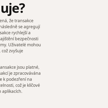
uje?
mená, že transakce
následně se agregují
akce rychlejší a
ajištění bezpečnosti
formy. Uživatelé mohou
 což zvyšuje
ransakce jsou platné,
akcí je zpracovávána
de k podezření na
lnosti, což je klíčové
 aplikacích.