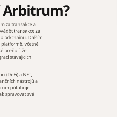
í Arbitrum?
ům za transakce a
ovádět transakce za
 blockchainu. Dalším
 platformě, včetně
é oceňují, že
aci stávajících
cí (DeFi) a NFT,
nančních nástrojů a
trum přitahuje
jak spravovat své