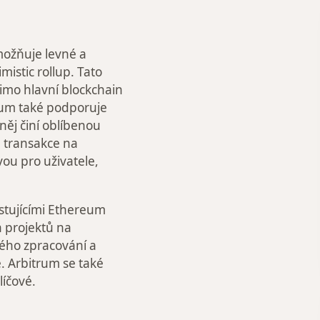
možňuje levné a
istic rollup. Tato
mimo hlavní blockchain
trum také podporuje
něj činí oblíbenou
a transakce na
vou pro uživatele,
istujícími Ethereum
h projektů na
ého zpracování a
e. Arbitrum se také
líčové.