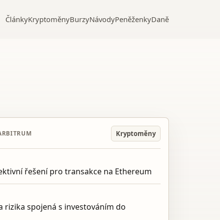
Články
Kryptoměny
Burzy
Návody
Peněženky
Daně
Kryptoměny
ARBITRUM
fektivní řešení pro transakce na Ethereum
a a rizika spojená s investováním do