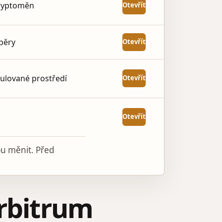
kryptoměn
Otevřít
ýběry
Otevřít
ulované prostředí
Otevřít
Otevřít
u měnit. Před
Arbitrum