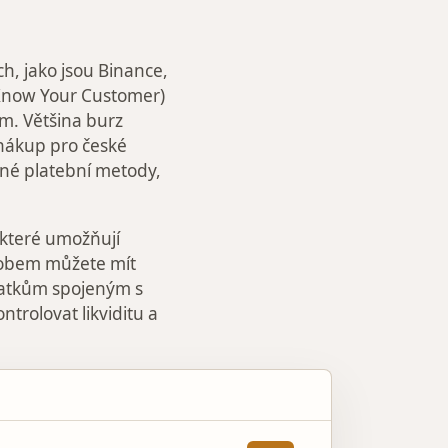
, jako jsou Binance,
(Know Your Customer)
ám. Většina burz
nákup pro české
ané platební metody,
, které umožňují
sobem můžete mít
latkům spojeným s
ntrolovat likviditu a
AKCE