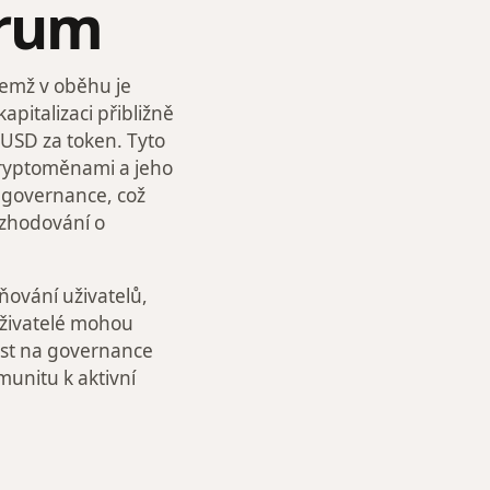
trum
čemž v oběhu je
apitalizaci přibližně
USD za token. Tyto
 kryptoměnami a jeho
o governance, což
ozhodování o
ování uživatelů,
, uživatelé mohou
čast na governance
unitu k aktivní