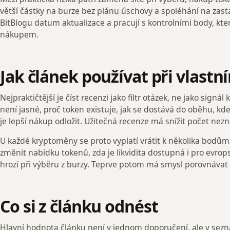
větší částky na burze bez plánu úschovy a spoléhání na zast
BitBlogu datum aktualizace a pracují s kontrolními body, kt
nákupem.
Jak článek používat při vlast
Nejpraktičtější je číst recenzi jako filtr otázek, ne jako sign
není jasné, proč token existuje, jak se dostává do oběhu, kde
je lepší nákup odložit. Užitečná recenze má snížit počet nezná
U každé kryptoměny se proto vyplatí vrátit k několika bodům: 
změnit nabídku tokenů, zda je likvidita dostupná i pro evrop
hrozí při výběru z burzy. Teprve potom má smysl porovnávat
Co si z článku odnést
Hlavní hodnota článku není v jednom doporučení, ale v sez