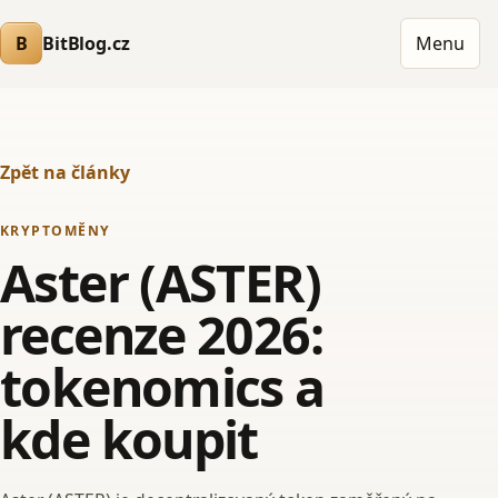
B
BitBlog.cz
Menu
Zpět na články
KRYPTOMĚNY
Aster (ASTER)
recenze 2026:
tokenomics a
kde koupit