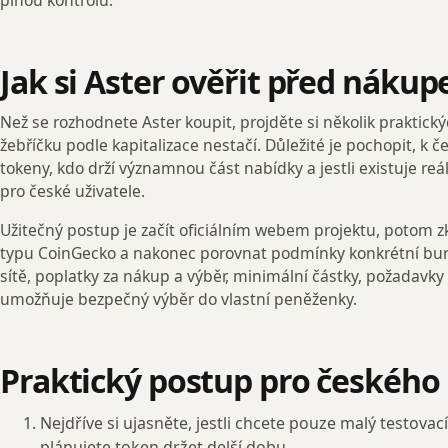
Jak si Aster ověřit před náku
Než se rozhodnete Aster koupit, projděte si několik praktick
žebříčku podle kapitalizace nestačí. Důležité je pochopit, k če
tokeny, kdo drží významnou část nabídky a jestli existuje re
pro české uživatele.
Užitečný postup je začít oficiálním webem projektu, potom zk
typu CoinGecko a nakonec porovnat podmínky konkrétní bur
sítě, poplatky za nákup a výběr, minimální částky, požadavky n
umožňuje bezpečný výběr do vlastní peněženky.
Praktický postup pro českého
Nejdříve si ujasněte, jestli chcete pouze malý testova
plánujete token držet delší dobu.