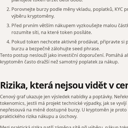
Porovnejte burzy podle měny vkladu, poplatků, KYC p
výběru kryptoměny.
Před prvním větším nákupem vyzkoušejte malou částk
rozumíte síti, na které token posíláte.
Pokud token nechcete aktivně prodávat, připravte si
burzu a bezpečně zálohujte seed phrase.
Tento postup neslouží jako investiční doporučení. Pomáhá ale
kryptoměn často dražší než samotný poplatek za nákup.
Rizika, která nejsou vidět v c
Cenový graf ukazuje jen výsledek nabídky a poptávky. Neřekne
tokenomics, jestli má projekt technické výpadky, jak se vyvíjí a
nepřesouvá na méně dostupné burzy. U kryptoměn je proto do
praktického rizika nákupu a úschovy.
Mezi praktická rizika patří záměna sítě při výběru, nákup 