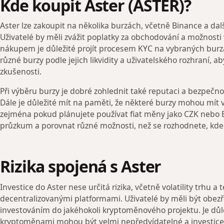
Kde koupit Aster (ASTER)?
Aster lze zakoupit na několika burzách, včetně Binance a da
Uživatelé by měli zvážit poplatky za obchodování a možnosti
nákupem je důležité projít procesem KYC na vybraných burz
různé burzy podle jejich likvidity a uživatelského rozhraní, ab
zkušenosti.
Při výběru burzy je dobré zohlednit také reputaci a bezpečnos
Dále je důležité mít na paměti, že některé burzy mohou mít v
zejména pokud plánujete používat fiat měny jako CZK nebo 
průzkum a porovnat různé možnosti, než se rozhodnete, kde 
Rizika spojená s Aster
Investice do Aster nese určitá rizika, včetně volatility trhu
decentralizovanými platformami. Uživatelé by měli být obez
investováním do jakéhokoli kryptoměnového projektu. Je důle
kryptoměnami mohou být velmi nepředvídatelné a investice 