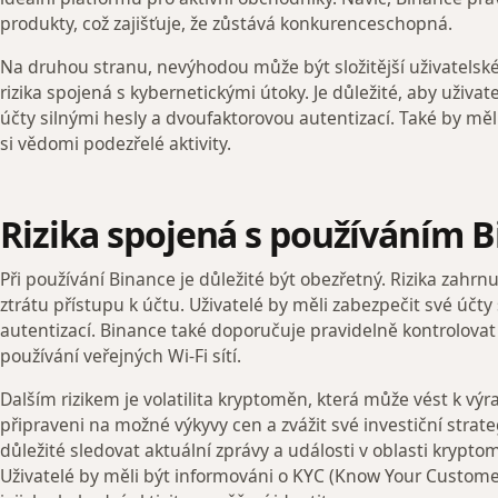
produkty, což zajišťuje, že zůstává konkurenceschopná.
Na druhou stranu, nevýhodou může být složitější uživatelské
rizika spojená s kybernetickými útoky. Je důležité, aby uživate
účty silnými hesly a dvoufaktorovou autentizací. Také by měl
si vědomi podezřelé aktivity.
Rizika spojená s používáním 
Při používání Binance je důležité být obezřetný. Rizika zahr
ztrátu přístupu k účtu. Uživatelé by měli zabezpečit své účt
autentizací. Binance také doporučuje pravidelně kontrolovat 
používání veřejných Wi-Fi sítí.
Dalším rizikem je volatilita kryptoměn, která může vést k vý
připraveni na možné výkyvy cen a zvážit své investiční strateg
důležité sledovat aktuální zprávy a události v oblasti krypto
Uživatelé by měli být informováni o KYC (Know Your Customer