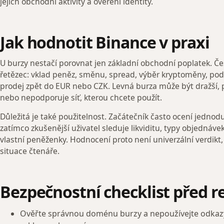
jejich obchodní aktivity a ověření identity.
Jak hodnotit Binance v praxi
U burzy nestačí porovnat jen základní obchodní poplatek. Čes
řetězec: vklad peněz, směnu, spread, výběr kryptoměny, pod
prodej zpět do EUR nebo CZK. Levná burza může být dražší,
nebo nepodporuje síť, kterou chcete použít.
Důležitá je také použitelnost. Začátečník často ocení jednod
zatímco zkušenější uživatel sleduje likviditu, typy objedná
vlastní peněženky. Hodnocení proto není univerzální verdikt,
situace čtenáře.
Bezpečnostní checklist před re
Ověřte správnou doménu burzy a nepoužívejte odka