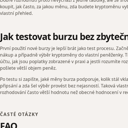
Dobré rozhodnutí proto nevychází z jedné tabulky, ale ze sro
koupit, jak často, za jakou měnu, zda budete kryptoměnu vybí
vlastní přehled.
Jak testovat burzu bez zbyteč
První použití nové burzy je lepší brát jako test procesu. Zač
nákup a případně výběr kryptoměny do vlastní peněženky. Tím 
účtu, jak jsou poplatky zobrazené v praxi a jestli rozumíte r
pošlete větší objem peněz.
Po testu si zapište, jaké měny burza podporuje, kolik stál vk
připsání a zda šel výběr provést bez nejasností. Taková vla
rozhodování často větší hodnotu než obecné hodnocení v re
ČASTÉ OTÁZKY
FAQ