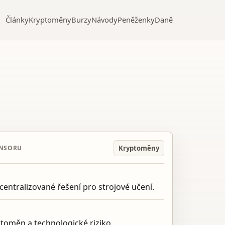
Články
Kryptoměny
Burzy
Návody
Peněženky
Daně
Kryptoměny
ENSORU
ecentralizované řešení pro strojové učení.
ptoměn a technologické riziko.