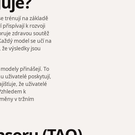
guje?
e trénují na základě
 přispívají k rozvoji
oruje zdravou soutěž
 Každý model se učí na
 že výsledky jsou
modely přinášejí. To
u uživatelé poskytují,
išťuje, že uživatelé
 Vzhledem k
změny v tržním
nsoru (TAO)