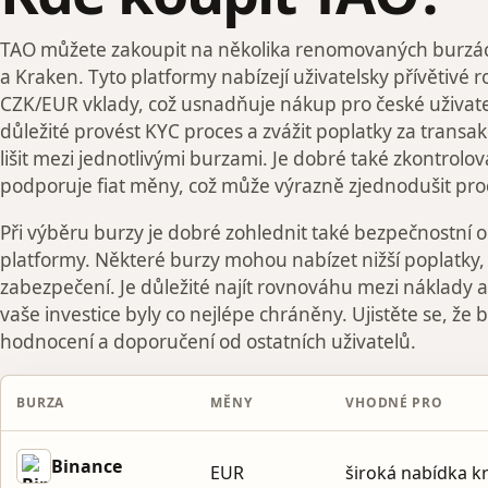
TAO můžete zakoupit na několika renomovaných burzách
a Kraken. Tyto platformy nabízejí uživatelsky přívětivé 
CZK/EUR vklady, což usnadňuje nákup pro české uživat
důležité provést KYC proces a zvážit poplatky za transa
lišit mezi jednotlivými burzami. Je dobré také zkontrolov
podporuje fiat měny, což může výrazně zjednodušit pr
Při výběru burzy je dobré zohlednit také bezpečnostní o
platformy. Některé burzy mohou nabízet nižší poplatky,
zabezpečení. Je důležité najít rovnováhu mezi náklady 
vaše investice byly co nejlépe chráněny. Ujistěte se, že
hodnocení a doporučení od ostatních uživatelů.
BURZA
MĚNY
VHODNÉ PRO
Binance
EUR
široká nabídka 