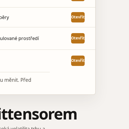
ýběry
Otevřít
ulované prostředí
Otevřít
Otevřít
u měnit. Před
Bittensorem
soká volatilita trhu a