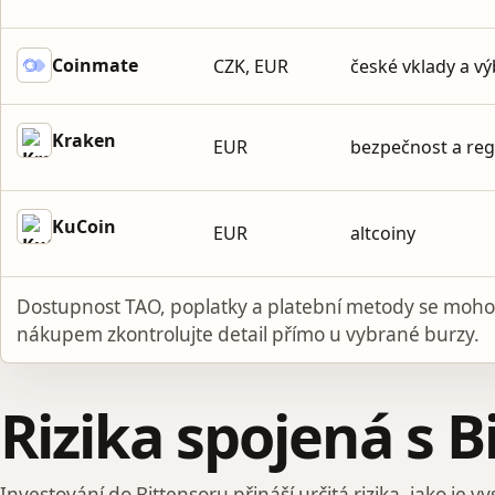
Coinmate
CZK, EUR
české vklady a v
Kraken
EUR
bezpečnost a reg
KuCoin
EUR
altcoiny
Dostupnost TAO, poplatky a platební metody se moho
nákupem zkontrolujte detail přímo u vybrané burzy.
Rizika spojená s 
Investování do Bittensoru přináší určitá rizika, jako je vy