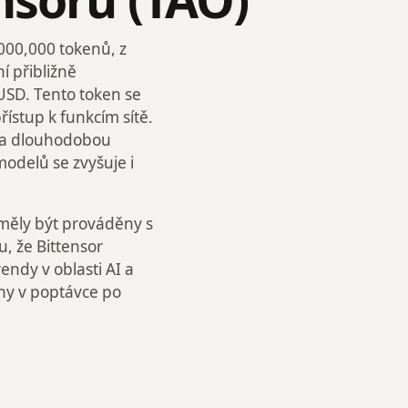
000,000 tokenů, z
ní přibližně
SD. Tento token se
ístup k funkcím sítě.
ala dlouhodobou
modelů se zvyšuje i
 měly být prováděny s
, že Bittensor
endy v oblasti AI a
ny v poptávce po