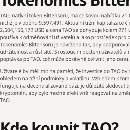
TAO, nativní token Bittensoru, má celkovou nabídku 21,
nichž je v oběhu 9,597,491. Aktuální tržní kapitalizace či
2,604,156,172 USD a cena TAO se pohybuje kolem 271 U
používá k odměňování uživatelů a jako prostředek pro př
Tokenomics Bittensoru je navržena tak, aby podporov
udržitelnost a růst sítě. S rostoucím počtem uživatelů a 
poptávka po TAO, což může pozitivně ovlivnit jeho cenu.
Uživatelé by měli mít na paměti, že investice do TAO by
ohledem na tržní podmínky a volatilitu. Vzhledem k tomu
funguje na decentralizované bázi, je důležité sledovat tr
kryptoměn, aby bylo možné efektivně reagovat na změ
TAO.
Kde koupit TAO?