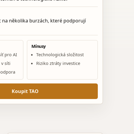
 na několika burzách, které podporují
Mínusy
íť pro AI
Technologická složitost
 síti
Riziko ztráty investice
podpora
Koupit TAO