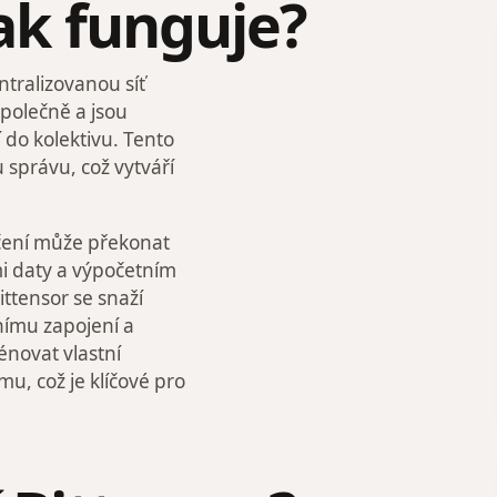
jak funguje?
ntralizovanou síť
polečně a jsou
do kolektivu. Tento
správu, což vytváří
učení může překonat
mi daty a výpočetním
ittensor se snaží
vnímu zapojení a
énovat vlastní
u, což je klíčové pro