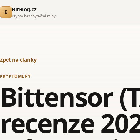
BitBlog.cz
B
Krypto bez zbytečné mlhy
Zpět na články
KRYPTOMĚNY
Bittensor (
recenze 202