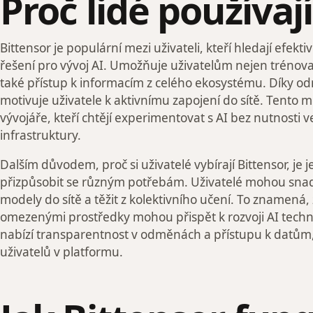
Proč lidé používaj
Bittensor je populární mezi uživateli, kteří hledají efekt
řešení pro vývoj AI. Umožňuje uživatelům nejen trénovat
také přístup k informacím z celého ekosystému. Díky 
motivuje uživatele k aktivnímu zapojení do sítě. Tento mo
vývojáře, kteří chtějí experimentovat s AI bez nutnosti v
infrastruktury.
Dalším důvodem, proč si uživatelé vybírají Bittensor, je
přizpůsobit se různým potřebám. Uživatelé mohou snad
modely do sítě a těžit z kolektivního učení. To znamená, ž
omezenými prostředky mohou přispět k rozvoji AI techno
nabízí transparentnost v odměnách a přístupu k datům,
uživatelů v platformu.