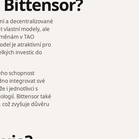
í Bittensor?
ivní a decentralizované
 vlastní modely, ale
odměnám v TAO
del je atraktivní pro
elkých investic do
 jeho schopnost
no integrovat své
e i jednotlivci s
logií. Bittensor také
 což zvyšuje důvěru