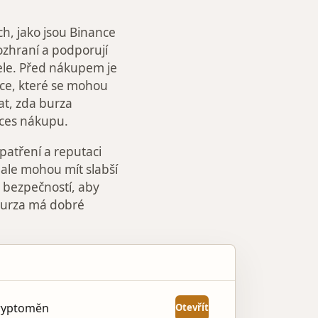
, jako jsou Binance
rozhraní a podporují
ele. Před nákupem je
kce, které se mohou
at, zda burza
oces nákupu.
patření a reputaci
 ale mohou mít slabší
a bezpečností, aby
 burza má dobré
AKCE
kryptoměn
Otevřít