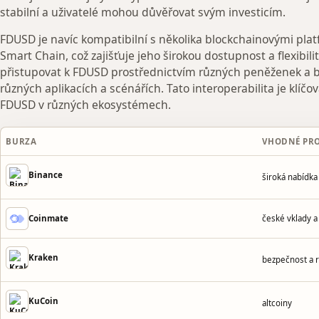
stabilní a uživatelé mohou důvěřovat svým investicím.
FDUSD je navíc kompatibilní s několika blockchainovými pl
Smart Chain, což zajišťuje jeho širokou dostupnost a flexibi
přistupovat k FDUSD prostřednictvím různých peněženek a bu
různých aplikacích a scénářích. Tato interoperabilita je klíčová
FDUSD v různých ekosystémech.
BURZA
VHODNÉ PR
Binance
široká nabídk
české vklady a
Coinmate
Kraken
bezpečnost a 
KuCoin
altcoiny