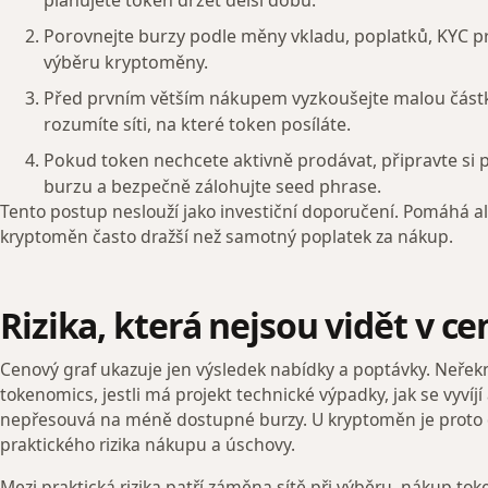
plánujete token držet delší dobu.
Porovnejte burzy podle měny vkladu, poplatků, KYC p
výběru kryptoměny.
Před prvním větším nákupem vyzkoušejte malou částk
rozumíte síti, na které token posíláte.
Pokud token nechcete aktivně prodávat, připravte si
burzu a bezpečně zálohujte seed phrase.
Tento postup neslouží jako investiční doporučení. Pomáhá ale
kryptoměn často dražší než samotný poplatek za nákup.
Rizika, která nejsou vidět v c
Cenový graf ukazuje jen výsledek nabídky a poptávky. Neřekne
tokenomics, jestli má projekt technické výpadky, jak se vyvíjí a
nepřesouvá na méně dostupné burzy. U kryptoměn je proto do
praktického rizika nákupu a úschovy.
Mezi praktická rizika patří záměna sítě při výběru, nákup 