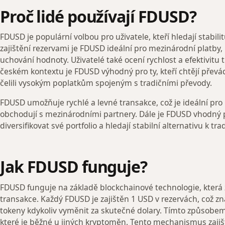
Proč lidé používají FDUSD?
FDUSD je populární volbou pro uživatele, kteří hledají stabil
zajištění rezervami je FDUSD ideální pro mezinárodní platby,
uchování hodnoty. Uživatelé také ocení rychlost a efektivitu 
českém kontextu je FDUSD výhodný pro ty, kteří chtějí přev
čelili vysokým poplatkům spojeným s tradičními převody.
FDUSD umožňuje rychlé a levné transakce, což je ideální pro p
obchodují s mezinárodními partnery. Dále je FDUSD vhodný pro
diversifikovat své portfolio a hledají stabilní alternativu k tr
Jak FDUSD funguje?
FDUSD funguje na základě blockchainové technologie, která 
transakce. Každý FDUSD je zajištěn 1 USD v rezervách, což 
tokeny kdykoliv vyměnit za skutečné dolary. Tímto způsobem F
které je běžné u jiných kryptoměn. Tento mechanismus zaji