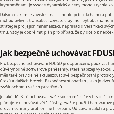
kryptoměnami je vysoce dynamický a ceny mohou rychle kolí
Dalším rizikem je závislost na technologii blockchainu a pot
mohou ovlivnit transakce. Uživatelé by měli být obeznámeni s
strategie pro jejich minimalizaci, například diversifikací sv
trhu. Vždy je dobré mít plán pro případ, že by došlo k neoč
Jak bezpečně uchovávat FDUS
Pro bezpečné uchovávání FDUSD je doporučeno používat h
důvěryhodné softwarové peněženky, které nabízejí vysokou ú
měli také pravidelně aktualizovat své bezpečnostní protokol
útoků a dalších hrozeb. Bezpečnostní opatření, jako je dvou
zvýšit ochranu vašich prostředků.
Je také důležité uchovávat vaše soukromé klíče v bezpečí a n
plánujete uchovávat větší částky, zvažte použití hardwarové 
úroveň ochrany proti online hrozbám. Udržování záloh a prav