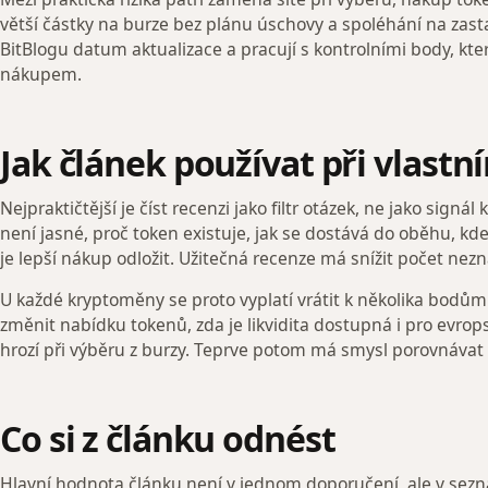
větší částky na burze bez plánu úschovy a spoléhání na zast
BitBlogu datum aktualizace a pracují s kontrolními body, kt
nákupem.
Jak článek používat při vlast
Nejpraktičtější je číst recenzi jako filtr otázek, ne jako sign
není jasné, proč token existuje, jak se dostává do oběhu, kde
je lepší nákup odložit. Užitečná recenze má snížit počet nezná
U každé kryptoměny se proto vyplatí vrátit k několika bodům: 
změnit nabídku tokenů, zda je likvidita dostupná i pro evrop
hrozí při výběru z burzy. Teprve potom má smysl porovnávat
Co si z článku odnést
Hlavní hodnota článku není v jednom doporučení, ale v sez