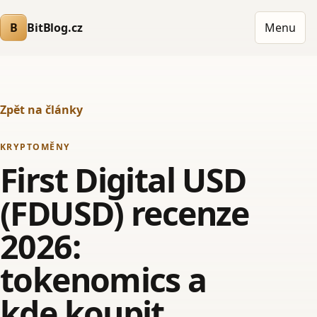
B
BitBlog.cz
Menu
Zpět na články
KRYPTOMĚNY
First Digital USD
(FDUSD) recenze
2026:
tokenomics a
kde koupit