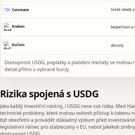
české vklady a
Coinmate
Kraken
bezpečnost a 
KuCoin
altcoiny
Dostupnost USDG, poplatky a platební metody se mohou m
detail přímo u vybrané burzy.
Rizika spojená s USDG
Jako každý investiční nástroj, i USDG nese svá rizika. Mezi h
technické problémy, které mohou ovlivnit přístup k tokenu n
být obezřetní a provádět důkladný výzkum před investováním.
legislativní rámec pro stablecoiny v EU, neboť jakékoli změ
dostupnost USDG.