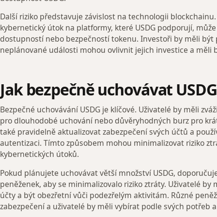
Další riziko představuje závislost na technologii blockchainu
kybernetický útok na platformy, které USDG podporují, mů
dostupností nebo bezpečností tokenu. Investoři by měli být 
neplánované události mohou ovlivnit jejich investice a měli by 
Jak bezpečně uchovávat USDG
Bezpečné uchovávání USDG je klíčové. Uživatelé by měli zvá
pro dlouhodobé uchování nebo důvěryhodných burz pro krát
také pravidelně aktualizovat zabezpečení svých účtů a použí
autentizaci. Tímto způsobem mohou minimalizovat riziko ztr
kybernetických útoků.
Pokud plánujete uchovávat větší množství USDG, doporučuje 
peněženek, aby se minimalizovalo riziko ztráty. Uživatelé by
účty a být obezřetní vůči podezřelým aktivitám. Různé peně
zabezpečení a uživatelé by měli vybírat podle svých potřeb a