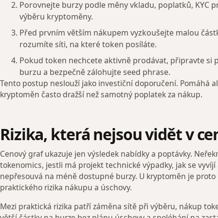
Porovnejte burzy podle měny vkladu, poplatků, KYC p
výběru kryptoměny.
Před prvním větším nákupem vyzkoušejte malou částk
rozumíte síti, na které token posíláte.
Pokud token nechcete aktivně prodávat, připravte si
burzu a bezpečně zálohujte seed phrase.
Tento postup neslouží jako investiční doporučení. Pomáhá ale
kryptoměn často dražší než samotný poplatek za nákup.
Rizika, která nejsou vidět v c
Cenový graf ukazuje jen výsledek nabídky a poptávky. Neřekne
tokenomics, jestli má projekt technické výpadky, jak se vyvíjí a
nepřesouvá na méně dostupné burzy. U kryptoměn je proto do
praktického rizika nákupu a úschovy.
Mezi praktická rizika patří záměna sítě při výběru, nákup 
větší částky na burze bez plánu úschovy a spoléhání na zast