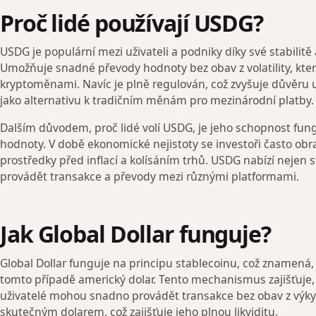
Proč lidé používají USDG?
USDG je populární mezi uživateli a podniky díky své stabilitě
Umožňuje snadné převody hodnoty bez obav z volatility, která
kryptoměnami. Navíc je plně regulován, což zvyšuje důvěru 
jako alternativu k tradičním měnám pro mezinárodní platby.
Dalším důvodem, proč lidé volí USDG, je jeho schopnost fun
hodnoty. V době ekonomické nejistoty se investoři často obra
prostředky před inflací a kolísáním trhů. USDG nabízí nejen st
provádět transakce a převody mezi různými platformami.
Jak Global Dollar funguje?
Global Dollar funguje na principu stablecoinu, což znamená,
tomto případě americký dolar. Tento mechanismus zajišťuje,
uživatelé mohou snadno provádět transakce bez obav z výky
skutečným dolarem, což zajišťuje jeho plnou likviditu.