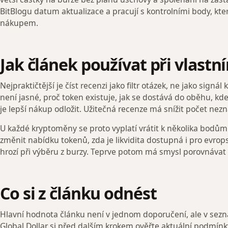
BitBlogu datum aktualizace a pracují s kontrolními body, kt
nákupem.
Jak článek používat při vlast
Nejpraktičtější je číst recenzi jako filtr otázek, ne jako sign
není jasné, proč token existuje, jak se dostává do oběhu, kde
je lepší nákup odložit. Užitečná recenze má snížit počet nezná
U každé kryptoměny se proto vyplatí vrátit k několika bodům: 
změnit nabídku tokenů, zda je likvidita dostupná i pro evrop
hrozí při výběru z burzy. Teprve potom má smysl porovnávat
Co si z článku odnést
Hlavní hodnota článku není v jednom doporučení, ale v sez
Global Dollar si před dalším krokem ověřte aktuální podmínk