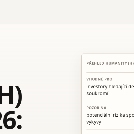
PŘEHLED HUMANITY (H)
VHODNÉ PRO
H)
investory hledající d
soukromí
6:
POZOR NA
potenciální rizika s
výkyvy