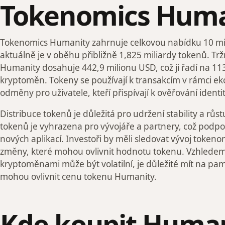
Tokenomics Huma
Tokenomics Humanity zahrnuje celkovou nabídku 10 mil
aktuálně je v oběhu přibližně 1,825 miliardy tokenů. Tržn
Humanity dosahuje 442,9 milionu USD, což ji řadí na 113
kryptoměn. Tokeny se používají k transakcím v rámci e
odměny pro uživatele, kteří přispívají k ověřování identit
Distribuce tokenů je důležitá pro udržení stability a rů
tokenů je vyhrazena pro vývojáře a partnery, což podpo
nových aplikací. Investoři by měli sledovat vývoj token
změny, které mohou ovlivnit hodnotu tokenu. Vzhledem 
kryptoměnami může být volatilní, je důležité mít na pamě
mohou ovlivnit cenu tokenu Humanity.
Kde koupit Human