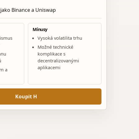
 jako Binance a Uniswap
Mínusy
nismus
Vysoká volatilita trhu
y
Možné technické
anu
komplikace s
ů
decentralizovanými
aplikacemi
em a
Koupit H