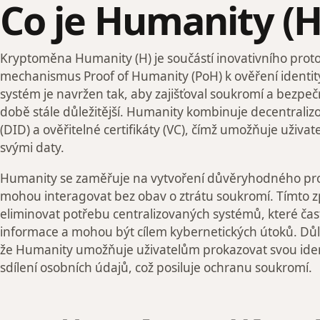
Co je Humanity (H
Kryptoměna Humanity (H) je součástí inovativního proto
mechanismus Proof of Humanity (PoH) k ověření identity
systém je navržen tak, aby zajišťoval soukromí a bezpečn
době stále důležitější. Humanity kombinuje decentralizo
(DID) a ověřitelné certifikáty (VC), čímž umožňuje uživa
svými daty.
Humanity se zaměřuje na vytvoření důvěryhodného pros
mohou interagovat bez obav o ztrátu soukromí. Tímto 
eliminovat potřebu centralizovaných systémů, které často
informace a mohou být cílem kybernetických útoků. Důl
že Humanity umožňuje uživatelům prokazovat svou iden
sdílení osobních údajů, což posiluje ochranu soukromí.