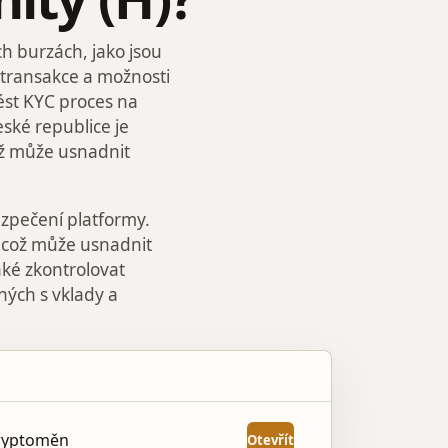
h burzách, jako jsou
 transakce a možnosti
ést KYC proces na
eské republice je
ož může usnadnit
ezpečení platformy.
, což může usnadnit
aké zkontrolovat
ých s vklady a
AKCE
kryptoměn
Otevřít