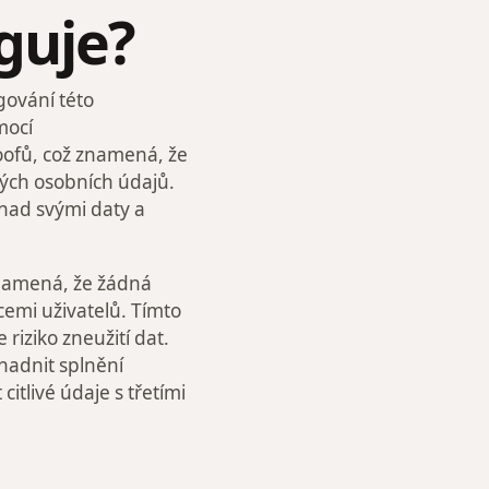
guje?
ování této
mocí
oofů, což znamená, že
vých osobních údajů.
 nad svými daty a
znamená, že žádná
cemi uživatelů. Tímto
riziko zneužití dat.
snadnit splnění
citlivé údaje s třetími