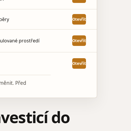
ýběry
Otevřít
ulované prostředí
Otevřít
Otevřít
měnit. Před
nvesticí do