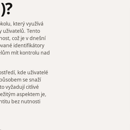
)?
kolu, který využívá
 uživatelů. Tento
ost, což je v dnešní
vané identifikátory
telům mít kontrolu nad
tředí, kde uživatelé
způsobem se snaží
 vyžadují citlivé
ežitým aspektem je,
titu bez nutnosti