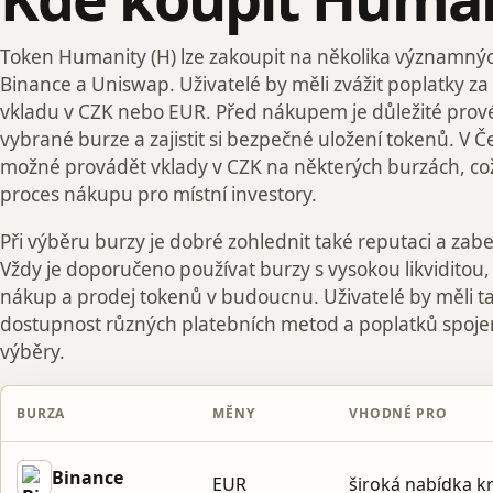
Token Humanity (H) lze zakoupit na několika významnýc
Binance a Uniswap. Uživatelé by měli zvážit poplatky za
vkladu v CZK nebo EUR. Před nákupem je důležité prov
vybrané burze a zajistit si bezpečné uložení tokenů. V Č
možné provádět vklady v CZK na některých burzách, c
proces nákupu pro místní investory.
Při výběru burzy je dobré zohlednit také reputaci a zab
Vždy je doporučeno používat burzy s vysokou likviditou
nákup a prodej tokenů v budoucnu. Uživatelé by měli t
dostupnost různých platebních metod a poplatků spojen
výběry.
BURZA
MĚNY
VHODNÉ PRO
Binance
EUR
široká nabídka 