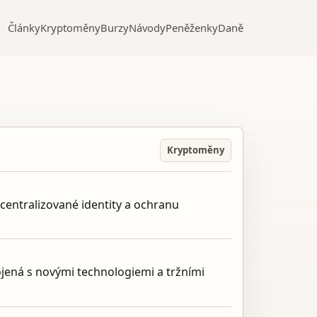
Články
Kryptoměny
Burzy
Návody
Peněženky
Daně
Kryptoměny
ecentralizované identity a ochranu
pojená s novými technologiemi a tržními