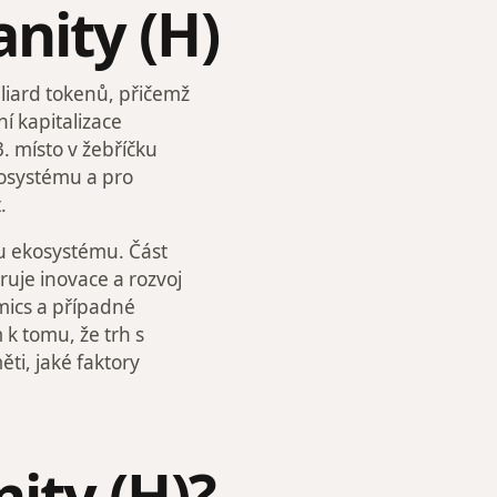
nity (H)
iard tokenů, přičemž
í kapitalizace
. místo v žebříčku
kosystému a pro
.
stu ekosystému. Část
ruje inovace a rozvoj
omics a případné
k tomu, že trh s
ti, jaké faktory
ity (H)?