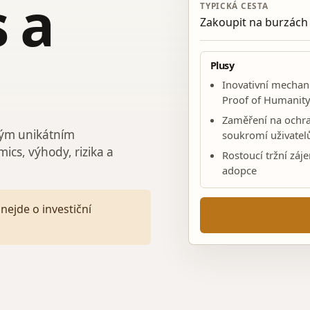
 a
TYPICKÁ CESTA
Zakoupit na burzách
Plusy
Inovativní mecha
Proof of Humanit
Zaměření na ochr
vým unikátním
soukromí uživatel
ics, výhody, rizika a
Rostoucí tržní záj
adopce
nejde o investiční