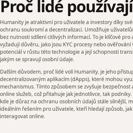
Proč lidé používa
Humanity je atraktivní pro uživatele a investory díky s
ochranu soukromí a decentralizaci. Umožňuje uživatelům
bez nutnosti sdílení citlivých informací. To je klíčové pro 
vyžadují důvěru, jako jsou KYC procesy nebo ověřování v
potenciál v růstu této technologie a její schopnosti tra
jakým se spravují osobní údaje.
Dalším důvodem, proč lidé volí Humanity, je jeho přístu
decentralizovaným aplikacím (dApps), které mohou využ
mechanismus. Tímto způsobem se zvyšuje bezpečnost a 
online služeb, což přitahuje jak jednotlivce, tak podniky
kde je důraz na ochranu osobních údajů stále silnější,
ideálním řešením pro uživatele, kteří hledají způsob, j
interagovat online.