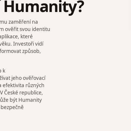
jí Humanity?
vému zaměření na
 ověřit svou identitu
aplikace, které
ěku. Investoři vidí
nsformovat způsob,
p k
ívat jeho ověřovací
efektivita různých
. V České republice,
 může být Humanity
ak bezpečně