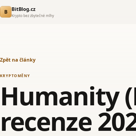
BitBlog.cz
B
Krypto bez zbytečné mlhy
Zpět na články
KRYPTOMĚNY
Humanity (
recenze 202