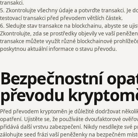
transakci.
5. Zkontrolujte všechny údaje a potvrďte transakci. Je 
testovací transakci před převodem větších částek.
6. Sledujte stav transakce na blockchainu, abyste se ujist
Zkontrolujte, zda se prostředky objevily ve vaší peněžen
transakce můžete využít různé blockchainové prohlížeč
poskytnou aktuální informace o stavu převodu.
Bezpečnostní opat
převodu kryptom
Před převodem kryptoměn je důležité dodržovat několi
opatření. Ujistěte se, že používáte dvoufaktorové ověřo
přidává další vrstvu zabezpečení. Nikdy nesdílejte své pr
zálohujte seed frázi vaší peněženky na bezpečném místě