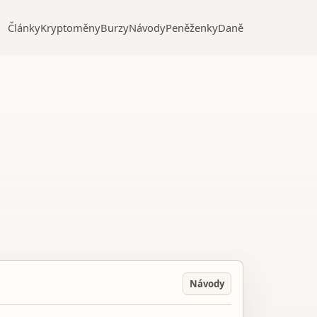
Články
Kryptoměny
Burzy
Návody
Peněženky
Daně
Návody