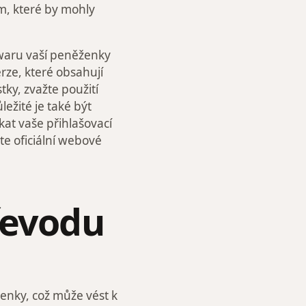
m, které by mohly
twaru vaší peněženky
erze, které obsahují
ky, zvažte použití
žité je také být
kat vaše přihlašovací
ete oficiální webové
řevodu
enky, což může vést k