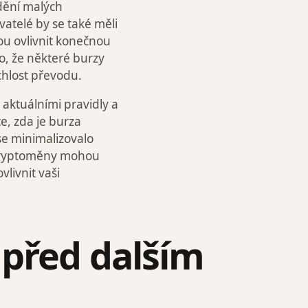
dění malých
vatelé by se také měli
ou ovlivnit konečnou
o, že některé burzy
chlost převodu.
 aktuálními pravidly a
e, zda je burza
e minimalizovalo
 kryptoměny mohou
livnit vaši
 před dalším