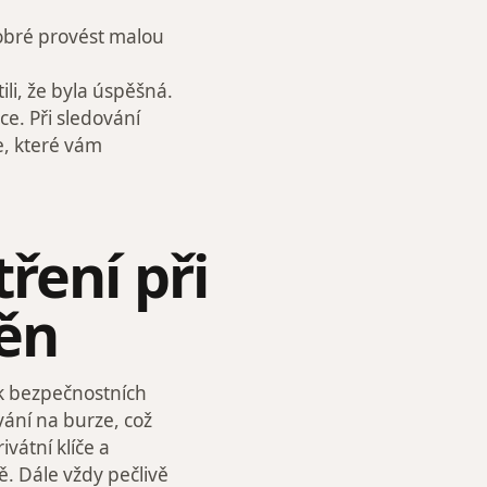
dobré provést malou
ili, že byla úspěšná.
ce. Při sledování
e, které vám
ření při
ěn
k bezpečnostních
vání na burze, což
ivátní klíče a
. Dále vždy pečlivě