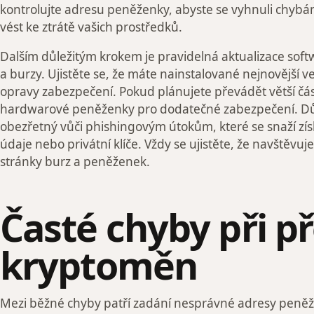
kontrolujte adresu peněženky, abyste se vyhnuli chybá
vést ke ztrátě vašich prostředků.
Dalším důležitým krokem je pravidelná aktualizace sof
a burzy. Ujistěte se, že máte nainstalované nejnovější v
opravy zabezpečení. Pokud plánujete převádět větší část
hardwarové peněženky pro dodatečné zabezpečení. Důle
obezřetný vůči phishingovým útokům, které se snaží zís
údaje nebo privátní klíče. Vždy se ujistěte, že navštěvuj
stránky burz a peněženek.
Časté chyby při p
kryptoměn
Mezi běžné chyby patří zadání nesprávné adresy peněž