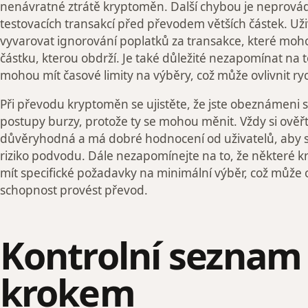
nenávratné ztrátě kryptoměn. Další chybou je neprová
testovacích transakcí před převodem větších částek. Uži
vyvarovat ignorování poplatků za transakce, které moh
částku, kterou obdrží. Je také důležité nezapomínat na t
mohou mít časové limity na výběry, což může ovlivnit ry
Při převodu kryptoměn se ujistěte, že jste obeznámeni s
postupy burzy, protože ty se mohou měnit. Vždy si ověřt
důvěryhodná a má dobré hodnocení od uživatelů, aby s
riziko podvodu. Dále nezapomínejte na to, že některé
mít specifické požadavky na minimální výběr, což může ov
schopnost provést převod.
Kontrolní seznam
krokem