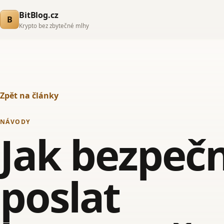
BitBlog.cz
B
Krypto bez zbytečné mlhy
Zpět na články
NÁVODY
Jak bezpeč
poslat