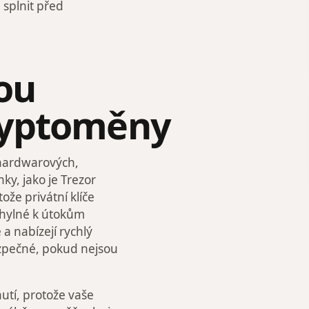
 splnit před
ou
ryptoměny
 hardwarových,
y, jako je Trezor
že privátní klíče
chylné k útokům
a nabízejí rychlý
zpečné, pokud nejsou
utí, protože vaše