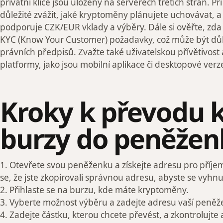
privátní klíče jsou uloženy na serverech třetích stran. P
důležité zvážit, jaké kryptoměny plánujete uchovávat, 
podporuje CZK/EUR vklady a výběry. Dále si ověřte, zd
KYC (Know Your Customer) požadavky, což může být důl
právních předpisů. Zvažte také uživatelskou přívětivos
platformy, jako jsou mobilní aplikace či desktopové verz
Kroky k převodu 
burzy do peněžen
1. Otevřete svou peněženku a získejte adresu pro příje
se, že jste zkopírovali správnou adresu, abyste se vyhn
2. Přihlaste se na burzu, kde máte kryptoměny.
3. Vyberte možnost výběru a zadejte adresu vaší peněž
4. Zadejte částku, kterou chcete převést, a zkontrolujte 