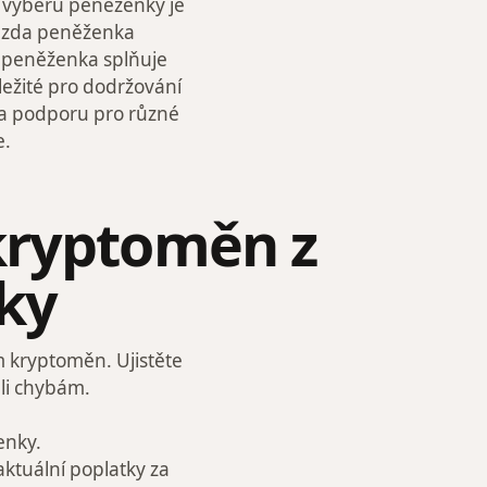
ři výběru peněženky je
a zda peněženka
a peněženka splňuje
ežité pro dodržování
t a podporu pro různé
e.
kryptoměn z
ky
m kryptoměn. Ujistěte
uli chybám.
enky.
aktuální poplatky za