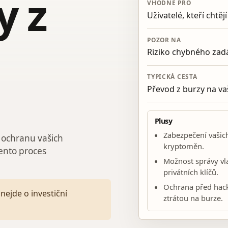
y z
VHODNÉ PRO
Uživatelé, kteří chtě
POZOR NA
Riziko chybného zad
TYPICKÁ CESTA
Převod z burzy na va
Plusy
Zabezpečení vašic
 ochranu vašich
kryptoměn.
tento proces
Možnost správy vl
privátních klíčů.
Ochrana před hac
nejde o investiční
ztrátou na burze.