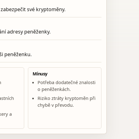
jí zabezpečit své kryptoměny.
ání adresy peněženky.
ši peněženku.
Mínusy
h
Potřeba dodatečné znalosti
o peněženkách.
astních
Riziko ztráty kryptoměn při
chybě v převodu.
kery a