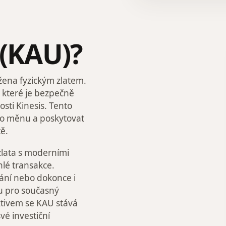
 (KAU)?
ožena fyzickým zlatem.
 které je bezpečně
sti Kinesis. Tento
pro měnu a poskytovat
ě.
zlata s moderními
lé transakce.
ání nebo dokonce i
u pro současný
aktivem se KAU stává
své investiční