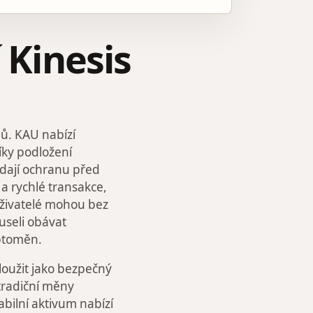
 Kinesis
dů. KAU nabízí
Díky podložení
ledají ochranu před
 a rychlé transakce,
 Uživatelé mohou bez
useli obávat
yptoměn.
loužit jako bezpečný
tradiční měny
tabilní aktivum nabízí