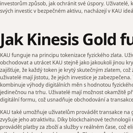
investorům způsob, jak ochránit své úspory. Uživatelé, kt
svých investic v bezpečném aktivu, nacházejí v KAU ideál
Jak Kinesis Gold 
KAU funguje na principu tokenizace fyzického zlata. Už
obchodovat a utrácet KAU stejně jako jakoukoli jinou k
zajišťuje, že každý token je krytý skutečným zlatem, co
uživatelé mají jistotu, že jejich investice je zabezpečen
kombinuje výhody digitálních měn s hodnotou fyzického zl
jedinečnou na trhu. Uživatelé mají možnost okamžitě př
digitální formu, což usnadňuje obchodování a transakce
KAU také umožňuje uživatelům provádět transakce na gl
zvyšuje jeho atraktivitu. Díky blockchainové technologi
provádět platby za zboží a služby v reálném čase, což e