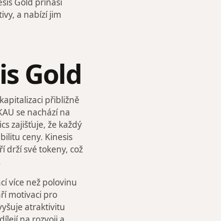
is Gold přináší
ivy, a nabízí jim
is Gold
apitalizaci přibližně
 KAU se nachází na
s zajišťuje, že každý
bilitu ceny. Kinesis
 drží své tokeny, což
.
cí více než polovinu
ří motivaci pro
yšuje atraktivitu
lejí na rozvoji a