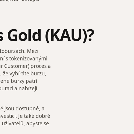
s Gold (KAU)?
toburzách. Mezi
ání s tokenizovanými
ur Customer) proces a
, že vybíráte burzu,
čené burzy patří
utaci a nabízejí
é jsou dostupné, a
vestici. Je také dobré
 uživatelů, abyste se