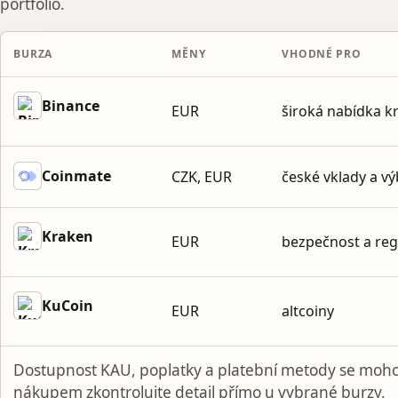
portfolio.
BURZA
MĚNY
VHODNÉ PRO
Binance
EUR
široká nabídka 
Coinmate
CZK, EUR
české vklady a v
Kraken
EUR
bezpečnost a reg
KuCoin
EUR
altcoiny
Dostupnost KAU, poplatky a platební metody se moho
nákupem zkontrolujte detail přímo u vybrané burzy.