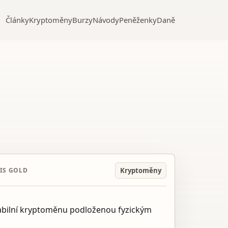
Články
Kryptoměny
Burzy
Návody
Peněženky
Daně
Kryptoměny
IS GOLD
stabilní kryptoměnu podloženou fyzickým