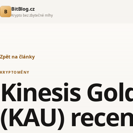
BitBlog.cz
B
Krypto bez zbytečné mlhy
Zpět na články
KRYPTOMĚNY
Kinesis Gol
(KAU) rece