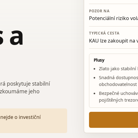
POZOR NA
Potenciální riziko vol
 a
TYPICKÁ CESTA
KAU lze zakoupit na
Plusy
Zlato jako stabiln
Snadná dostupnos
á poskytuje stabilní
obchodovatelnost
prozkoumáme jeho
Bezpečné uchováv
pojištěných trezor
nejde o investiční