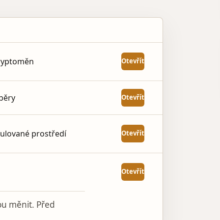
AKCE
kryptoměn
Otevřít
ýběry
Otevřít
ulované prostředí
Otevřít
Otevřít
u měnit. Před