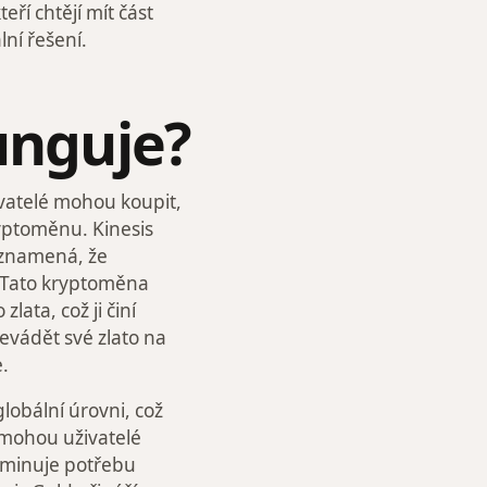
eří chtějí mít část
ní řešení.
funguje?
ivatelé mohou koupit,
ryptoměnu. Kinesis
ž znamená, že
a. Tato kryptoměna
ata, což ji činí
evádět své zlato na
.
obální úrovni, což
i mohou uživatelé
liminuje potřebu