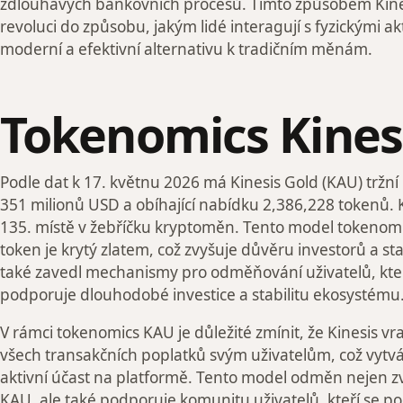
zdlouhavých bankovních procesů. Tímto způsobem Kines
revoluci do způsobu, jakým lidé interagují s fyzickými akt
moderní a efektivní alternativu k tradičním měnám.
Tokenomics Kines
Podle dat k 17. květnu 2026 má Kinesis Gold (KAU) tržní k
351 milionů USD a obíhající nabídku 2,386,228 tokenů.
135. místě v žebříčku kryptoměn. Tento model tokenomic
token je krytý zlatem, což zvyšuje důvěru investorů a sta
také zavedl mechanismy pro odměňování uživatelů, kteří
podporuje dlouhodobé investice a stabilitu ekosystému
V rámci tokenomics KAU je důležité zmínit, že Kinesis vra
všech transakčních poplatků svým uživatelům, což vytvá
aktivní účast na platformě. Tento model odměn nejen zv
KAU, ale také podporuje komunitu uživatelů, kteří se podí