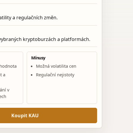
atility a regulačních změn.
 vybraných kryptoburzách a platformách.
Mínusy
í hodnota
Možná volatilita cen
t a
Regulační nejistoty
ání v
ech
Koupit KAU