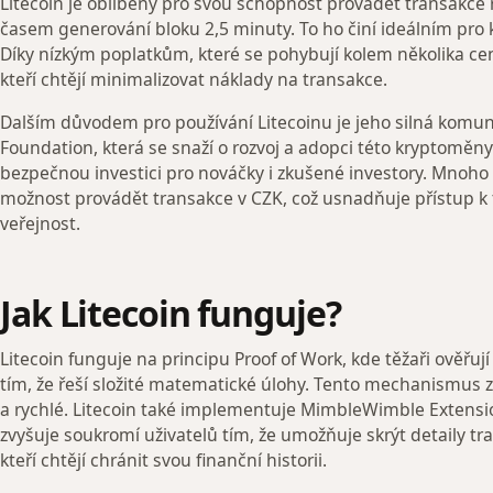
Litecoin je oblíbený pro svou schopnost provádět transakce 
časem generování bloku 2,5 minuty. To ho činí ideálním pro
Díky nízkým poplatkům, které se pohybují kolem několika centů
kteří chtějí minimalizovat náklady na transakce.
Dalším důvodem pro používání Litecoinu je jeho silná komun
Foundation, která se snaží o rozvoj a adopci této kryptoměny
bezpečnou investici pro nováčky i zkušené investory. Mnoho 
možnost provádět transakce v CZK, což usnadňuje přístup k
veřejnost.
Jak Litecoin funguje?
Litecoin funguje na principu Proof of Work, kde těžaři ověřuj
tím, že řeší složité matematické úlohy. Tento mechanismus z
a rychlé. Litecoin také implementuje MimbleWimble Extension
zvyšuje soukromí uživatelů tím, že umožňuje skrýt detaily tran
kteří chtějí chránit svou finanční historii.