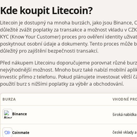
Kde koupit Litecoin?
Litecoin je dostupný na mnoha burzách, jako jsou Binance, C
důležité zvážit poplatky za transakce a možnost vkladu v CZ
KYC (Know Your Customer) proces pro ověření identity uživ
poskytnout osobní údaje a dokumenty. Tento proces může být 
důležitý pro zajištění bezpečnosti transakcí.
Před nákupem Litecoinu doporučujeme porovnat různé burzy a
nejvýhodnější možnost. Mnoho burz také nabízí mobilní apli
investic přímo z telefonu. Pokud plánujete investovat větší č
použití burz s nižšími poplatky za výběr a obchodování.
BURZA
VHODNÉ PR
Binance
široká nabídk
české vklady a
Coinmate