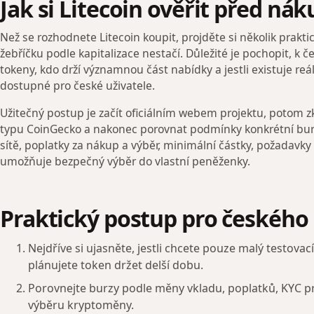
Jak si Litecoin ověřit před n
Než se rozhodnete Litecoin koupit, projděte si několik prakt
žebříčku podle kapitalizace nestačí. Důležité je pochopit, k če
tokeny, kdo drží významnou část nabídky a jestli existuje reál
dostupné pro české uživatele.
Užitečný postup je začít oficiálním webem projektu, potom zk
typu CoinGecko a nakonec porovnat podmínky konkrétní bur
sítě, poplatky za nákup a výběr, minimální částky, požadavky n
umožňuje bezpečný výběr do vlastní peněženky.
Praktický postup pro českého
Nejdříve si ujasněte, jestli chcete pouze malý testova
plánujete token držet delší dobu.
Porovnejte burzy podle měny vkladu, poplatků, KYC p
výběru kryptoměny.