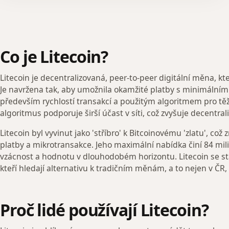
Co je Litecoin?
Litecoin je decentralizovaná, peer-to-peer digitální měna, kte
Je navržena tak, aby umožnila okamžité platby s minimálními n
především rychlostí transakcí a použitým algoritmem pro těž
algoritmus podporuje širší účast v síti, což zvyšuje decentral
Litecoin byl vyvinut jako 'stříbro' k Bitcoinovému 'zlatu', co
platby a mikrotransakce. Jeho maximální nabídka činí 84 mili
vzácnost a hodnotu v dlouhodobém horizontu. Litecoin se sta
kteří hledají alternativu k tradičním měnám, a to nejen v ČR, 
Proč lidé používají Litecoin?