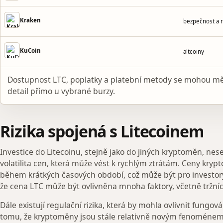
Kraken
bezpečnost a 
KuCoin
altcoiny
Dostupnost LTC, poplatky a platební metody se mohou mě
detail přímo u vybrané burzy.
Rizika spojená s Litecoinem
Investice do Litecoinu, stejně jako do jiných kryptoměn, nese 
volatilita cen, která může vést k rychlým ztrátám. Ceny kr
během krátkých časových období, což může být pro investory s
že cena LTC může být ovlivněna mnoha faktory, včetně tržní
Dále existují regulační rizika, která by mohla ovlivnit fung
tomu, že kryptoměny jsou stále relativně novým fenoménem