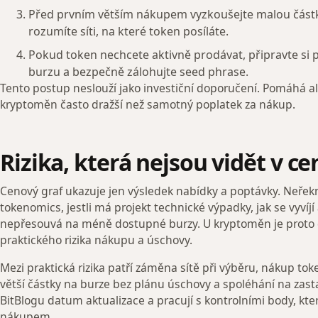
Před prvním větším nákupem vyzkoušejte malou částk
rozumíte síti, na které token posíláte.
Pokud token nechcete aktivně prodávat, připravte si
burzu a bezpečně zálohujte seed phrase.
Tento postup neslouží jako investiční doporučení. Pomáhá ale
kryptoměn často dražší než samotný poplatek za nákup.
Rizika, která nejsou vidět v c
Cenový graf ukazuje jen výsledek nabídky a poptávky. Neřekne
tokenomics, jestli má projekt technické výpadky, jak se vyvíjí a
nepřesouvá na méně dostupné burzy. U kryptoměn je proto do
praktického rizika nákupu a úschovy.
Mezi praktická rizika patří záměna sítě při výběru, nákup 
větší částky na burze bez plánu úschovy a spoléhání na zast
BitBlogu datum aktualizace a pracují s kontrolními body, kt
nákupem.