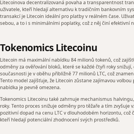
Litecoinova decentralizovaná povaha a transparentnost transa
uživatele, kteří hledají alternativu k tradičním bankovním 
transakcí je Litecoin ideální pro platby v reálném čase. Uži
sebou, a to i s minimálními poplatky, což z něj činí efektivní
Tokenomics Litecoinu
Litecoin má maximální nabídku 84 milionů tokenů, což zajišťu
odměny za ověřování bloků, které se každé čtyři roky snižují,
současnosti je v oběhu přibližně 77 milionů LTC, což znamená
Tento model zajišťuje, že Litecoin zůstane zajímavou volbou 
nabídka je pevně omezena.
Tokenomics Litecoinu také zahrnuje mechanismus halvingu, k
roky. Tento proces snižuje odměny pro těžaře a tím zvyšuje 
pozitivní dopad na cenu LTC v dlouhodobém horizontu, což čin
kteří hledají potenciální zhodnocení svých prostředků.