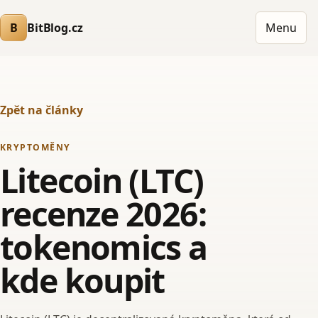
B
BitBlog.cz
Menu
Zpět na články
KRYPTOMĚNY
Litecoin (LTC)
recenze 2026:
tokenomics a
kde koupit