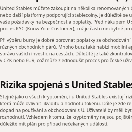
United Stables můžete zakoupit na několika renomovaných b
nebo další platformy podporující stablecoiny. Je důležité se uji
vaše požadavky na bezpečnost a poplatky. Před nákupem U s
proces KYC (Know Your Customer), což je často nezbytné pro
Při výběru burzy je dobré porovnat poplatky za obchodování 
různých obchodních párů. Mnoho burz také nabízí mobilní ap
správu vašich investic na cestách. Důležité je také zkontrol
v CZK nebo EUR, což může zjednodušit proces pro české uživ
Rizika spojená s United Stable
Stejně jako u všech kryptoměn, i u United Stables existují rizik
která může ovlivnit likviditu a hodnotu tokenu. Dále je zde r
dopad na používání a obchodování s U. Uživatelé by měli být
rozhodnutí. Vzhledem k tomu, že kryptoměny nejsou pojištěny
důležité mít plán pro případ nečekaných událostí.