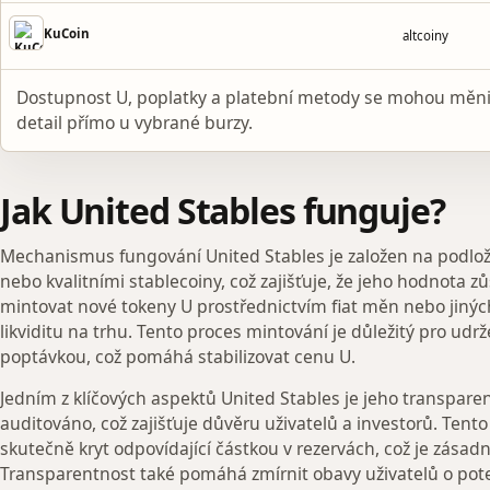
KuCoin
altcoiny
Dostupnost U, poplatky a platební metody se mohou měni
detail přímo u vybrané burzy.
Jak United Stables funguje?
Mechanismus fungování United Stables je založen na podlože
nebo kvalitními stablecoiny, což zajišťuje, že jeho hodnota z
mintovat nové tokeny U prostřednictvím fiat měn nebo jiných
likviditu na trhu. Tento proces mintování je důležitý pro ud
poptávkou, což pomáhá stabilizovat cenu U.
Jedním z klíčových aspektů United Stables je jeho transparen
auditováno, což zajišťuje důvěru uživatelů a investorů. Tento 
skutečně kryt odpovídající částkou v rezervách, což je zásad
Transparentnost také pomáhá zmírnit obavy uživatelů o po