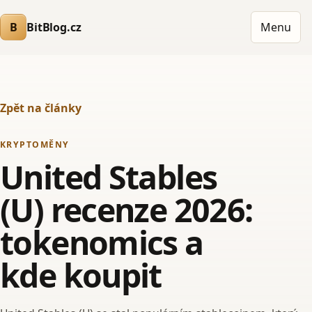
B
BitBlog.cz
Menu
Zpět na články
KRYPTOMĚNY
United Stables
(U) recenze 2026:
tokenomics a
kde koupit