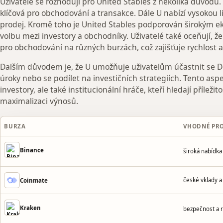
Uživatelé se rozhodují pro United Stables z několika důvodů. 
klíčová pro obchodování a transakce. Dále U nabízí vysokou l
prodej. Kromě toho je United Stables podporován širokým ek
volbu mezi investory a obchodníky. Uživatelé také oceňují, ž
pro obchodování na různých burzách, což zajišťuje rychlost a 
Dalším důvodem je, že U umožňuje uživatelům účastnit se De
úroky nebo se podílet na investičních strategiích. Tento aspe
investory, ale také institucionální hráče, kteří hledají příležitos
maximalizaci výnosů.
BURZA
VHODNÉ PR
Binance
široká nabídk
české vklady a
Coinmate
Kraken
bezpečnost a 