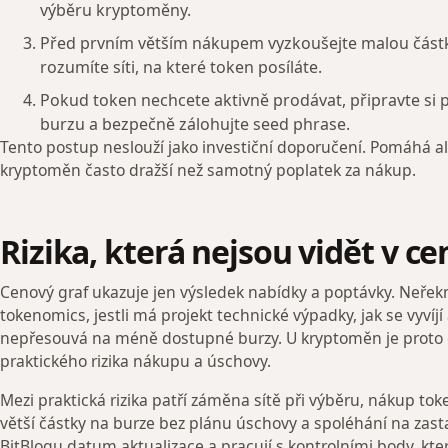
výběru kryptoměny.
Před prvním větším nákupem vyzkoušejte malou částk
rozumíte síti, na které token posíláte.
Pokud token nechcete aktivně prodávat, připravte si
burzu a bezpečně zálohujte seed phrase.
Tento postup neslouží jako investiční doporučení. Pomáhá ale
kryptoměn často dražší než samotný poplatek za nákup.
Rizika, která nejsou vidět v c
Cenový graf ukazuje jen výsledek nabídky a poptávky. Neřekne
tokenomics, jestli má projekt technické výpadky, jak se vyvíjí a
nepřesouvá na méně dostupné burzy. U kryptoměn je proto do
praktického rizika nákupu a úschovy.
Mezi praktická rizika patří záměna sítě při výběru, nákup 
větší částky na burze bez plánu úschovy a spoléhání na zast
BitBlogu datum aktualizace a pracují s kontrolními body, kt