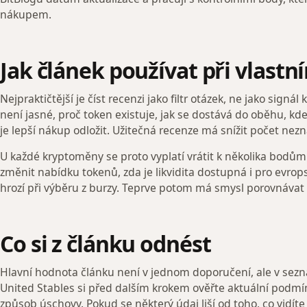
nákupem.
Jak článek používat při vlast
Nejpraktičtější je číst recenzi jako filtr otázek, ne jako sign
není jasné, proč token existuje, jak se dostává do oběhu, kde
je lepší nákup odložit. Užitečná recenze má snížit počet nezná
U každé kryptoměny se proto vyplatí vrátit k několika bodům: 
změnit nabídku tokenů, zda je likvidita dostupná i pro evrop
hrozí při výběru z burzy. Teprve potom má smysl porovnávat
Co si z článku odnést
Hlavní hodnota článku není v jednom doporučení, ale v sez
United Stables si před dalším krokem ověřte aktuální podmí
způsob úschovy. Pokud se některý údaj liší od toho, co vidí