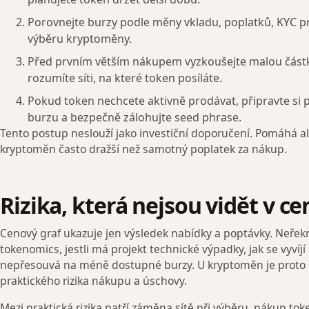
Porovnejte burzy podle měny vkladu, poplatků, KYC p
výběru kryptoměny.
Před prvním větším nákupem vyzkoušejte malou částk
rozumíte síti, na které token posíláte.
Pokud token nechcete aktivně prodávat, připravte si
burzu a bezpečně zálohujte seed phrase.
Tento postup neslouží jako investiční doporučení. Pomáhá ale
kryptoměn často dražší než samotný poplatek za nákup.
Rizika, která nejsou vidět v c
Cenový graf ukazuje jen výsledek nabídky a poptávky. Neřekne
tokenomics, jestli má projekt technické výpadky, jak se vyvíjí a
nepřesouvá na méně dostupné burzy. U kryptoměn je proto do
praktického rizika nákupu a úschovy.
Mezi praktická rizika patří záměna sítě při výběru, nákup 