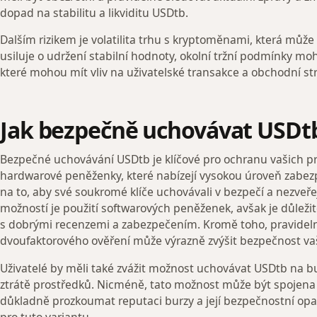
dopad na stabilitu a likviditu USDtb.
Dalším rizikem je volatilita trhu s kryptoměnami, která může o
usiluje o udržení stabilní hodnoty, okolní tržní podmínky m
které mohou mít vliv na uživatelské transakce a obchodní str
Jak bezpečně uchovávat USDt
Bezpečné uchovávání USDtb je klíčové pro ochranu vašich p
hardwarové peněženky, které nabízejí vysokou úroveň zabezp
na to, aby své soukromé klíče uchovávali v bezpečí a nezveřej
možností je použití softwarových peněženek, avšak je důlež
s dobrými recenzemi a zabezpečením. Kromě toho, pravideln
dvoufaktorového ověření může výrazně zvýšit bezpečnost vaši
Uživatelé by měli také zvážit možnost uchovávat USDtb na bur
ztrátě prostředků. Nicméně, tato možnost může být spojena s
důkladně prozkoumat reputaci burzy a její bezpečnostní opa
pro tuto variantu.