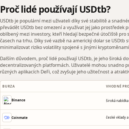
Proč lidé používají USDtb?
USDtb je populární mezi uživateli díky své stabilitě a snadn
převádět USDtb bez omezení a využívat jej jako prostředek p
oblíbený mezi investory, kteří hledají bezpečné útočiště pro
časech na trhu. Díky své vazbě na americký dolar se USDtb stá
minimalizovat riziko volatility spojené s jinými kryptoměnami
Dalším důvodem, proč lidé používají USDtb, je jeho široká d
decentralizovaných platformách. Uživatelé mohou snadno pr
různých aplikacích DeFi, což zvyšuje jeho užitečnost a atrakti
BURZA
VHODNÉ PR
Binance
široká nabídk
české vklady a
Coinmate