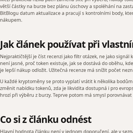
větší částky na burze bez plánu úschovy a spoléhání na zast
BitBlogu datum aktualizace a pracují s kontrolními body, kt
nákupem.
Jak článek používat při vlast
Nejpraktičtější je číst recenzi jako filtr otázek, ne jako sign
není jasné, proč token existuje, jak se dostává do oběhu, kde
je lepší nákup odložit. Užitečná recenze má snížit počet nezná
U každé kryptoměny se proto vyplatí vrátit k několika bodům: 
změnit nabídku tokenů, zda je likvidita dostupná i pro evrop
hrozí při výběru z burzy. Teprve potom má smysl porovnávat
Co si z článku odnést
Hlavní hodnota článku není v jednom doporučení, ale v sez