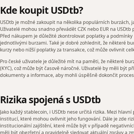
Kde koupit USDtb?
USDtb je možné zakoupit na několika populárních burzách, jak
Uživatelé mohou snadno převádět CZK nebo EUR na USDtb pr
Před nákupem je důležité zkontrolovat poplatky a podmínky 
jednotlivými burzami. Také je dobré zohlednit, že některé 
kurzy nebo nižší poplatky za transakce, což může ovlivnit c
Pro české uživatele je důležité mít na paměti, že některé bu
(KYC), což může být časově náročné. Uživatelé by měli být p
dokumenty a informace, aby mohli úspěšně dokončit proces 
Rizika spojená s USDtb
Jako každý stablecoin, i USDtb nese určitá rizika. Mezi hlavní
institucí, které mohou ovlivnit jeho fungování. Dále je zde ri
institucionální zajištění, které může být v případě negativn
měli být obezřetní a pravidelně sledovat aktuální zprávy a z