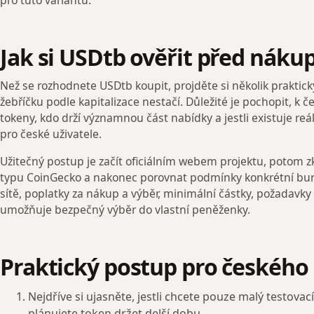
Jak si USDtb ověřit před nák
Než se rozhodnete USDtb koupit, projděte si několik praktic
žebříčku podle kapitalizace nestačí. Důležité je pochopit, k če
tokeny, kdo drží významnou část nabídky a jestli existuje re
pro české uživatele.
Užitečný postup je začít oficiálním webem projektu, potom zk
typu CoinGecko a nakonec porovnat podmínky konkrétní bur
sítě, poplatky za nákup a výběr, minimální částky, požadavky n
umožňuje bezpečný výběr do vlastní peněženky.
Praktický postup pro českého
Nejdříve si ujasněte, jestli chcete pouze malý testova
plánujete token držet delší dobu.