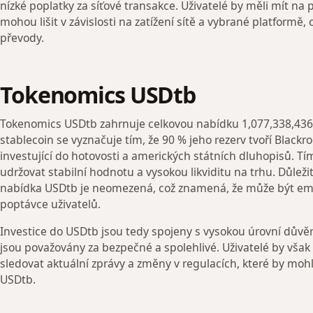
nízké poplatky za síťové transakce. Uživatelé by měli mít na 
mohou lišit v závislosti na zatížení sítě a vybrané platformě,
převody.
Tokenomics USDtb
Tokenomics USDtb zahrnuje celkovou nabídku 1,077,338,436 
stablecoin se vyznačuje tím, že 90 % jeho rezerv tvoří Blackr
investující do hotovosti a amerických státních dluhopisů. 
udržovat stabilní hodnotu a vysokou likviditu na trhu. Důleži
nabídka USDtb je neomezená, což znamená, že může být emi
poptávce uživatelů.
Investice do USDtb jsou tedy spojeny s vysokou úrovní důvě
jsou považovány za bezpečné a spolehlivé. Uživatelé by však 
sledovat aktuální zprávy a změny v regulacích, které by mohly
USDtb.