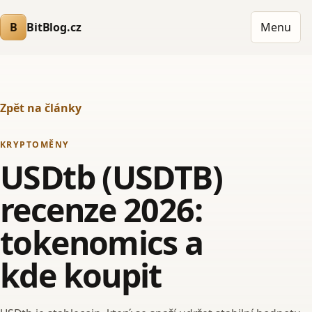
B
BitBlog.cz
Menu
Zpět na články
KRYPTOMĚNY
USDtb (USDTB)
recenze 2026:
tokenomics a
kde koupit