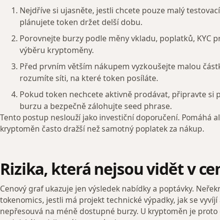
Nejdříve si ujasněte, jestli chcete pouze malý testova
plánujete token držet delší dobu.
Porovnejte burzy podle měny vkladu, poplatků, KYC p
výběru kryptoměny.
Před prvním větším nákupem vyzkoušejte malou částk
rozumíte síti, na které token posíláte.
Pokud token nechcete aktivně prodávat, připravte si
burzu a bezpečně zálohujte seed phrase.
Tento postup neslouží jako investiční doporučení. Pomáhá ale
kryptoměn často dražší než samotný poplatek za nákup.
Rizika, která nejsou vidět v c
Cenový graf ukazuje jen výsledek nabídky a poptávky. Neřekne
tokenomics, jestli má projekt technické výpadky, jak se vyvíjí a
nepřesouvá na méně dostupné burzy. U kryptoměn je proto do