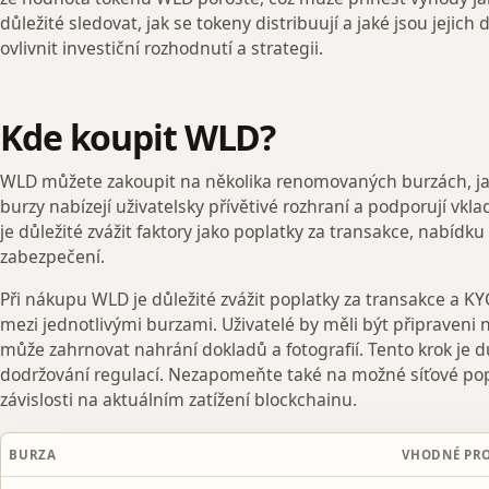
důležité sledovat, jak se tokeny distribuují a jaké jsou jejic
ovlivnit investiční rozhodnutí a strategii.
Kde koupit WLD?
WLD můžete zakoupit na několika renomovaných burzách, jak
burzy nabízejí uživatelsky přívětivé rozhraní a podporují vkl
je důležité zvážit faktory jako poplatky za transakce, nabíd
zabezpečení.
Při nákupu WLD je důležité zvážit poplatky za transakce a KY
mezi jednotlivými burzami. Uživatelé by měli být připraveni n
může zahrnovat nahrání dokladů a fotografií. Tento krok je dů
dodržování regulací. Nezapomeňte také na možné síťové popla
závislosti na aktuálním zatížení blockchainu.
BURZA
VHODNÉ PR