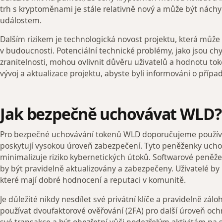
trh s kryptoměnami je stále relativně nový a může být ná
událostem.
Dalším rizikem je technologická novost projektu, která můž
v budoucnosti. Potenciální technické problémy, jako jsou c
zranitelnosti, mohou ovlivnit důvěru uživatelů a hodnotu tok
vývoj a aktualizace projektu, abyste byli informováni o pří
Jak bezpečně uchovávat WLD?
Pro bezpečné uchovávání tokenů WLD doporučujeme používa
poskytují vysokou úroveň zabezpečení. Tyto peněženky uchováv
minimalizuje riziko kybernetických útoků. Softwarové peněž
by být pravidelně aktualizovány a zabezpečeny. Uživatelé by 
které mají dobré hodnocení a reputaci v komunitě.
Je důležité nikdy nesdílet své privátní klíče a pravidelně zá
používat dvoufaktorové ověřování (2FA) pro další úroveň ochr
své transakce a být obezřetní vůči podezřelým aktivitám na