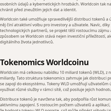
osobních údajů a kybernetických hrozbách. Worldcoin tak na
chránit před zneužitím jejich dat a identit.
Worldcoin také umožňuje spravedlivější distribuci tokenů a 
něj činí atraktivní volbu pro investory a uživatele. Navíc, dík
technologických partnerů, se projekt těší rostoucímu zájmu
způsobem se Worldcoin stává nejen investiční příležitostí, a
digitálního života jednotlivců.
Tokenomics Worldcoinu
Worldcoin má celkovou nabídku 10 miliard tokenů (WLD), z ni
miliardy. Tato struktura tokenomics zahrnuje jak distribuci pro
se zapojí do ekosystému. Tokeny WLD umožňují uživatelům ú
využívat různé služby v rámci sítě, což posiluje jejich hodnot
Distribuce tokenů je navržena tak, aby podpořila růst komunit
aktivnímu zapojení. S rostoucím počtem uživatelů a aplikací, 
že hodnota tokenu WLD poroste, což může přinést výhody jak p