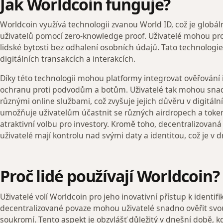
Jak Worldcoin funguje?
Worldcoin využívá technologii zvanou World ID, což je globáln
uživatelů pomocí zero-knowledge proof. Uživatelé mohou pro
lidské bytosti bez odhalení osobních údajů. Tato technologie 
digitálních transakcích a interakcích.
Díky této technologii mohou platformy integrovat ověřování i
ochranu proti podvodům a botům. Uživatelé tak mohou snad
různými online službami, což zvyšuje jejich důvěru v digitál
umožňuje uživatelům účastnit se různých airdropech a tokeno
atraktivní volbu pro investory. Kromě toho, decentralizovaná
uživatelé mají kontrolu nad svými daty a identitou, což je v d
Proč lidé používají Worldcoin?
Uživatelé volí Worldcoin pro jeho inovativní přístup k identifi
decentralizované povaze mohou uživatelé snadno ověřit svou
soukromí. Tento aspekt je obzvlášť důležitý v dnešní době, 