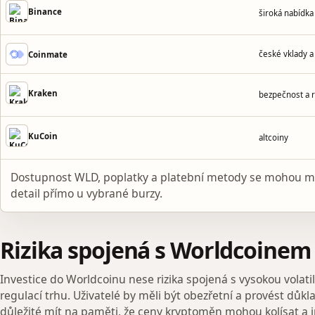
Binance
široká nabídk
české vklady a
Coinmate
Kraken
bezpečnost a 
KuCoin
altcoiny
Dostupnost WLD, poplatky a platební metody se mohou mě
detail přímo u vybrané burzy.
Rizika spojená s Worldcoinem
Investice do Worldcoinu nese rizika spojená s vysokou vola
regulací trhu. Uživatelé by měli být obezřetní a provést důk
důležité mít na paměti, že ceny kryptoměn mohou kolísat a i