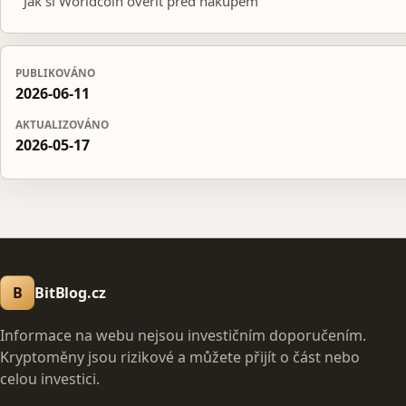
Jak si Worldcoin ověřit před nákupem
PUBLIKOVÁNO
2026-06-11
AKTUALIZOVÁNO
2026-05-17
B
BitBlog.cz
Informace na webu nejsou investičním doporučením.
Kryptoměny jsou rizikové a můžete přijít o část nebo
celou investici.