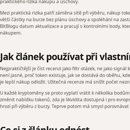
praktického rizika nákupu a úschovy.
Mezi praktická rizika patří záměna sítě při výběru, nákup 
větší částky na burze bez plánu úschovy a spoléhání na zast
BitBlogu datum aktualizace a pracují s kontrolními body, kt
nákupem.
Jak článek používat při vlast
Nejpraktičtější je číst recenzi jako filtr otázek, ne jako sign
není jasné, proč token existuje, jak se dostává do oběhu, kde
je lepší nákup odložit. Užitečná recenze má snížit počet nezná
U každé kryptoměny se proto vyplatí vrátit k několika bodům: 
změnit nabídku tokenů, zda je likvidita dostupná i pro evrop
hrozí při výběru z burzy. Teprve potom má smysl porovnávat
Co si z článku odnést