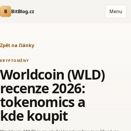
B
BitBlog.cz
Menu
Zpět na články
KRYPTOMĚNY
Worldcoin (WLD)
recenze 2026:
tokenomics a
kde koupit