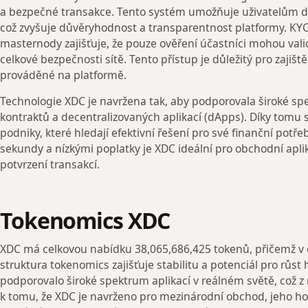
a bezpečné transakce. Tento systém umožňuje uživatelům 
což zvyšuje důvěryhodnost a transparentnost platformy. KY
masternody zajišťuje, že pouze ověření účastníci mohou valid
celkové bezpečnosti sítě. Tento přístup je důležitý pro zajišt
prováděné na platformě.
Technologie XDC je navržena tak, aby podporovala široké spe
kontraktů a decentralizovaných aplikací (dApps). Díky tomu s
podniky, které hledají efektivní řešení pro své finanční potřeb
sekundy a nízkými poplatky je XDC ideální pro obchodní apli
potvrzení transakcí.
Tokenomics XDC
XDC má celkovou nabídku 38,065,686,425 tokenů, přičemž v 
struktura tokenomics zajišťuje stabilitu a potenciál pro růst
podporovalo široké spektrum aplikací v reálném světě, což z n
k tomu, že XDC je navrženo pro mezinárodní obchod, jeho h