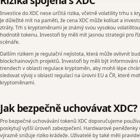
Rizika spojená s XDC
Investice do XDC nese určitá rizika, včetně volatility trhu s 
Je důležité mít na paměti, že cena XDC může kolísat a invest
ztráty. Trh s kryptoměnami je známý svou vysokou volatilit
hodnotě tokenu. Investoři by měli mít jasnou strategii pro říz
scénáře.
Dalším rizikem je regulační nejistota, která může ovlivnit 
blockchainových projektů. Investoři by měli být informováni
trendech v oblasti regulace kryptoměn, aby mohli lépe chránit
sledovat vývoj v oblasti regulací na úrovni EU a ČR, které m
kryptoměnami.
Jak bezpečně uchovávat XDC?
Pro bezpečné uchovávání tokenů XDC doporučujeme používa
poskytují vyšší úroveň zabezpečení. Hardwarové peněženky u
výrazně snižuje riziko krádeže. Uživatelé by také měli pravid