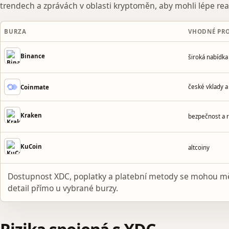
trendech a zprávách v oblasti kryptoměn, aby mohli lépe re
BURZA
VHODNÉ PR
Binance
široká nabídk
české vklady a
Coinmate
Kraken
bezpečnost a 
KuCoin
altcoiny
Dostupnost XDC, poplatky a platební metody se mohou mě
detail přímo u vybrané burzy.