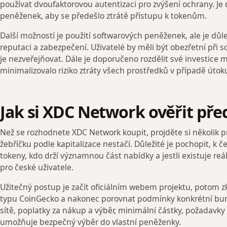
používat dvoufaktorovou autentizaci pro zvýšení ochrany. Je 
peněženek, aby se předešlo ztrátě přístupu k tokenům.
Další možností je použití softwarových peněženek, ale je důle
reputaci a zabezpečení. Uživatelé by měli být obezřetní při s
je nezveřejňovat. Dále je doporučeno rozdělit své investice 
minimalizovalo riziko ztráty všech prostředků v případě úto
Jak si XDC Network ověřit př
Než se rozhodnete XDC Network koupit, projděte si několik p
žebříčku podle kapitalizace nestačí. Důležité je pochopit, k če
tokeny, kdo drží významnou část nabídky a jestli existuje re
pro české uživatele.
Užitečný postup je začít oficiálním webem projektu, potom zk
typu CoinGecko a nakonec porovnat podmínky konkrétní bur
sítě, poplatky za nákup a výběr, minimální částky, požadavky n
umožňuje bezpečný výběr do vlastní peněženky.