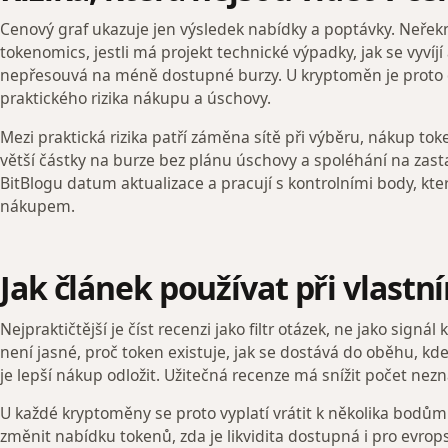
Cenový graf ukazuje jen výsledek nabídky a poptávky. Neřekne
tokenomics, jestli má projekt technické výpadky, jak se vyvíjí a
nepřesouvá na méně dostupné burzy. U kryptoměn je proto do
praktického rizika nákupu a úschovy.
Mezi praktická rizika patří záměna sítě při výběru, nákup 
větší částky na burze bez plánu úschovy a spoléhání na zast
BitBlogu datum aktualizace a pracují s kontrolními body, kt
nákupem.
Jak článek používat při vlast
Nejpraktičtější je číst recenzi jako filtr otázek, ne jako sign
není jasné, proč token existuje, jak se dostává do oběhu, kde
je lepší nákup odložit. Užitečná recenze má snížit počet nezná
U každé kryptoměny se proto vyplatí vrátit k několika bodům: 
změnit nabídku tokenů, zda je likvidita dostupná i pro evrop