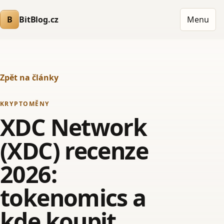
B
BitBlog.cz
Menu
Zpět na články
KRYPTOMĚNY
XDC Network
(XDC) recenze
2026:
tokenomics a
kde koupit