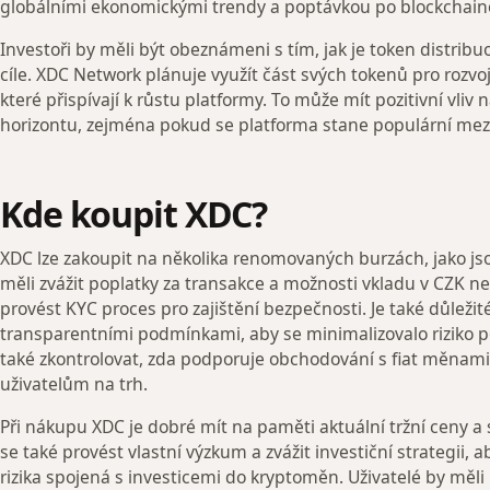
globálními ekonomickými trendy a poptávkou po blockchain
Investoři by měli být obeznámeni s tím, jak je token distrib
cíle. XDC Network plánuje využít část svých tokenů pro rozv
které přispívají k růstu platformy. To může mít pozitivní vl
horizontu, zejména pokud se platforma stane populární mezi
Kde koupit XDC?
XDC lze zakoupit na několika renomovaných burzách, jako js
měli zvážit poplatky za transakce a možnosti vkladu v CZK 
provést KYC proces pro zajištění bezpečnosti. Je také důleži
transparentními podmínkami, aby se minimalizovalo riziko p
také zkontrolovat, zda podporuje obchodování s fiat měnam
uživatelům na trh.
Při nákupu XDC je dobré mít na paměti aktuální tržní ceny a 
se také provést vlastní výzkum a zvážit investiční strategii,
rizika spojená s investicemi do kryptoměn. Uživatelé by měli