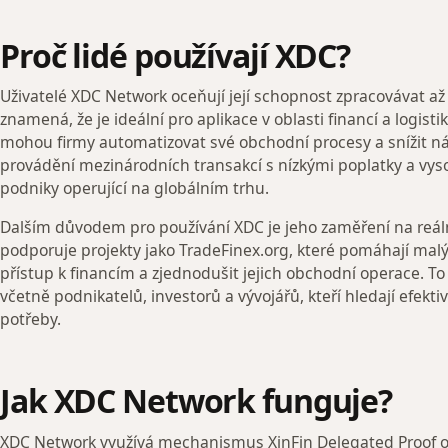
Proč lidé používají XDC?
Uživatelé XDC Network oceňují její schopnost zpracovávat až
znamená, že je ideální pro aplikace v oblasti financí a logist
mohou firmy automatizovat své obchodní procesy a snížit 
provádění mezinárodních transakcí s nízkými poplatky a vysok
podniky operující na globálním trhu.
Dalším důvodem pro používání XDC je jeho zaměření na reál
podporuje projekty jako TradeFinex.org, které pomáhají ma
přístup k financím a zjednodušit jejich obchodní operace. To 
včetně podnikatelů, investorů a vývojářů, kteří hledají efekti
potřeby.
Jak XDC Network funguje?
XDC Network využívá mechanismus XinFin Delegated Proof of S